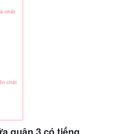
đà nhất
ên chất
ữa quận 3 có tiếng