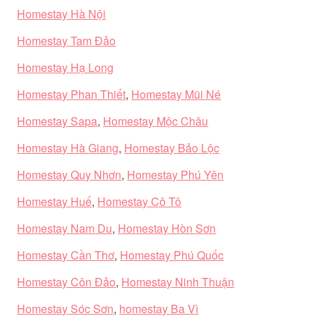
Homestay Hà Nội
Homestay Tam Đảo
Homestay Hạ Long
Homestay Phan Thiết
,
Homestay Mũi Né
Homestay Sapa
,
Homestay Mộc Châu
Homestay Hà Giang
,
Homestay Bảo Lộc
Homestay Quy Nhơn
,
Homestay Phú Yên
Homestay Huế
,
Homestay Cô Tô
Homestay Nam Du
,
Homestay Hòn Sơn
Homestay Cần Thơ
,
Homestay Phú Quốc
Homestay Côn Đảo
,
Homestay Ninh Thuận
Homestay Sóc Sơn
,
homestay Ba Vì