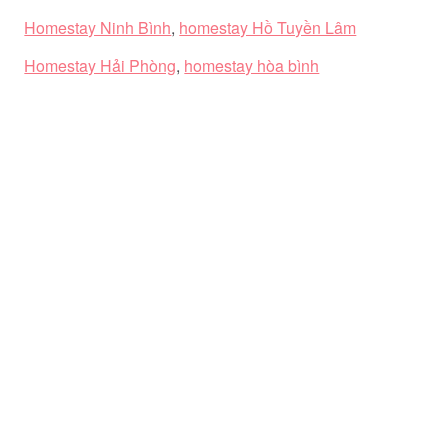
Homestay Ninh Bình
,
homestay Hồ Tuyền Lâm
Homestay Hải Phòng
,
homestay hòa bình