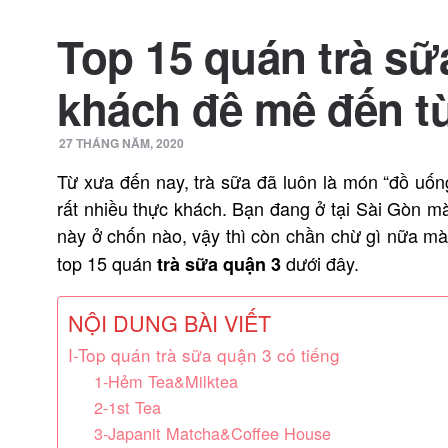
Top 15 quán trà sữ
khách đê mê đến t
27 THÁNG NĂM, 2020
Từ xưa đến nay, trà sữa đã luôn là món “đồ uố
rất nhiều thực khách. Bạn đang ở tại Sài Gòn m
này ở chốn nào, vậy thì còn chần chừ gì nữa m
top 15 quán
dưới đây.
trà sữa quận 3
NỘI DUNG BÀI VIẾT
I-Top quán trà sữa quận 3 có tiếng
1-Hẻm Tea&Milktea
2-1st Tea
3-Japanit Matcha&Coffee House