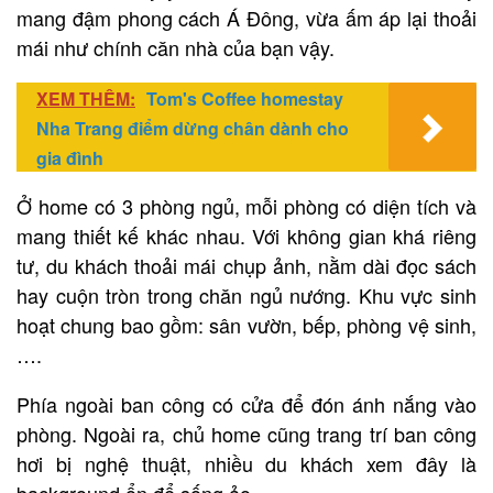
mang đậm phong cách Á Đông, vừa ấm áp lại thoải
mái như chính căn nhà của bạn vậy.
XEM THÊM:
Tom's Coffee homestay
Nha Trang điểm dừng chân dành cho
gia đình
Ở home có 3 phòng ngủ, mỗi phòng có diện tích và
mang thiết kế khác nhau. Với không gian khá riêng
tư, du khách thoải mái chụp ảnh, nằm dài đọc sách
hay cuộn tròn trong chăn ngủ nướng. Khu vực sinh
hoạt chung bao gồm: sân vườn, bếp, phòng vệ sinh,
….
Phía ngoài ban công có cửa để đón ánh nắng vào
phòng. Ngoài ra, chủ home cũng trang trí ban công
hơi bị nghệ thuật, nhiều du khách xem đây là
background ổn để sống ảo.