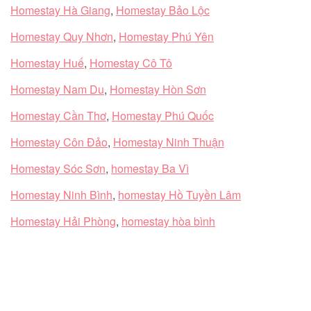
Homestay Hà Giang
,
Homestay Bảo Lộc
Homestay Quy Nhơn
,
Homestay Phú Yên
Homestay Huế
,
Homestay Cô Tô
Homestay Nam Du
,
Homestay Hòn Sơn
Homestay Cần Thơ
,
Homestay Phú Quốc
Homestay Côn Đảo
,
Homestay Ninh Thuận
Homestay Sóc Sơn
,
homestay Ba Vì
Homestay Ninh Bình
,
homestay Hồ Tuyền Lâm
Homestay Hải Phòng
,
homestay hòa bình