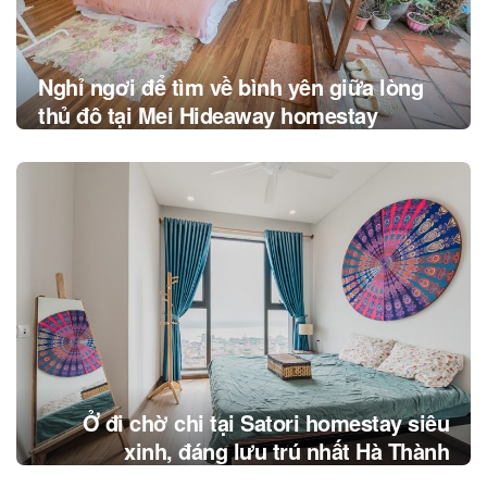
Nghỉ ngơi để tìm về bình yên giữa lòng
thủ đô tại Mei Hideaway homestay
Ở đi chờ chi tại Satori homestay siêu
xinh, đáng lưu trú nhất Hà Thành