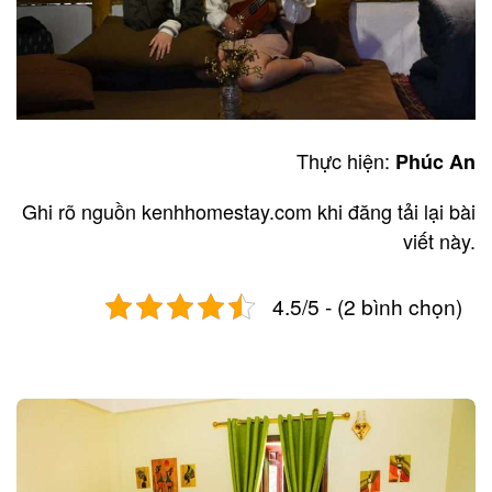
Thực hiện:
Phúc An
Ghi rõ nguồn kenhhomestay.com khi đăng tải lại bài
viết này.
4.5/5 - (2 bình chọn)
Post
navigation