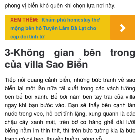
phong vị biển khó quên khi chọn lựa nơi này.
XEM THÊM:
Khám phá homestay thơ
mộng bên hồ Tuyền Lâm Đà Lạt cho
cặp đôi tình tứ
3-Không gian bên trong
của villa Sao Biển
Tiếp nối quang cảnh biển, những bức tranh về sao
biển lại một lần nữa tái xuất trong các vách tường
bên bể bơi xanh. Bể bơi nằm bên tay trái của villa
ngay khi bạn bước vào. Bạn sẽ thấy bên cạnh làn
nước trong veo, hồ bơi tĩnh lặng, xung quanh là các
chậu cây xanh mát, trên bờ có hàng ghế dài lười
biếng nằm im thin thít, thì trên bức tường kia là bức
tranh có cá heo, thuyền buồm, sóng vỗ…