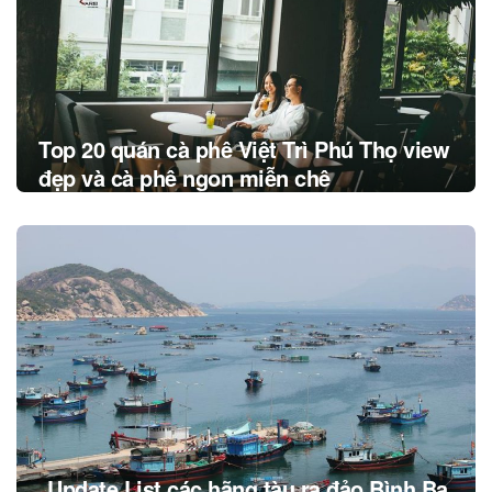
Top 20 quán cà phê Việt Trì Phú Thọ view
đẹp và cà phê ngon miễn chê
Update List các hãng tàu ra đảo Bình Ba,