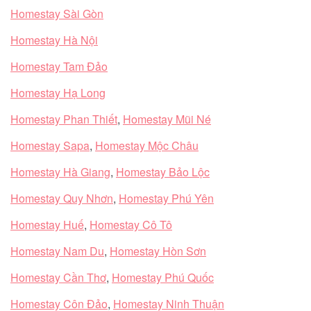
Homestay Sài Gòn
Homestay Hà Nội
Homestay Tam Đảo
Homestay Hạ Long
Homestay Phan Thiết
,
Homestay Mũi Né
Homestay Sapa
,
Homestay Mộc Châu
Homestay Hà Giang
,
Homestay Bảo Lộc
Homestay Quy Nhơn
,
Homestay Phú Yên
Homestay Huế
,
Homestay Cô Tô
Homestay Nam Du
,
Homestay Hòn Sơn
Homestay Cần Thơ
,
Homestay Phú Quốc
Homestay Côn Đảo
,
Homestay Ninh Thuận