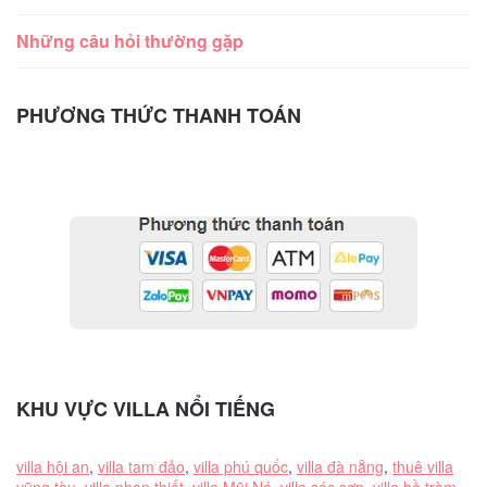
Những câu hỏi thường gặp
PHƯƠNG THỨC THANH TOÁN
KHU VỰC VILLA NỔI TIẾNG
villa hội an
,
villa tam đảo
,
villa phú quốc
,
villa đà nẵng
,
thuê villa