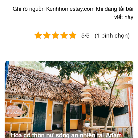
Ghi rõ nguồn Kenhhomestay.com khi đăng tải bài
viết này
5/5 - (1 bình chọn)
Post
navigation
Hóa cô thôn nữ sống an nhiên tại Adam