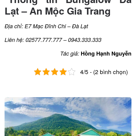
Lạt – An Mộc Gia Trang
Địa chỉ: E7 Mạc Đĩnh Chi – Đà Lạt
Liên hệ: 02577.777.777 – 0943.333.333
Tác giả:
Hồng Hạnh Nguyễn
4/5 - (2 bình chọn)
Post
navigation