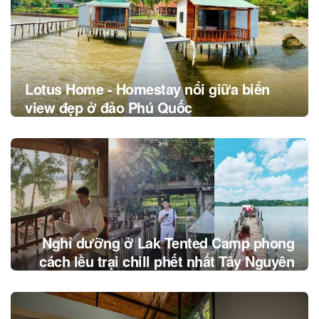
Lotus Home - Homestay nổi giữa biển
view đẹp ở đảo Phú Quốc
Nghỉ dưỡng ở Lak Tented Camp phong
cách lều trại chill phết nhất Tây Nguyên