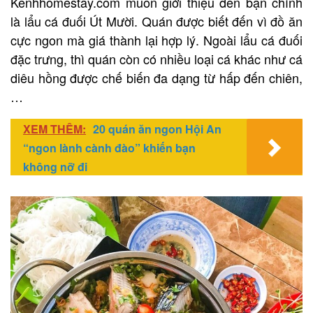
Kenhhomestay.com muốn giới thiệu đến bạn chính
là lẩu cá đuối Út Mười. Quán được biết đến vì đồ ăn
cực ngon mà giá thành lại hợp lý. Ngoài lẩu cá đuối
đặc trưng, thì quán còn có nhiều loại cá khác như cá
diêu hồng được chế biến đa dạng từ hấp đến chiên,
…
XEM THÊM:
20 quán ăn ngon Hội An
“ngon lành cành đào” khiến bạn
không nỡ đi