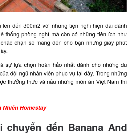
g lên đến 300m2 với những tiện nghi hiện đại dành
hệ thống phòng nghỉ mà còn có những tiện ích như
y chắc chặn sẽ mang đến cho bạn những giây phút
này.
là sự lựa chọn hoàn hảo nhất dành cho những du
 của đội ngũ nhân viên phục vụ tại đây. Trong những
ợc thưởng thức và nấu những món ăn Việt Nam thì
An Nhiên Homestay
 di chuyển đến Banana And