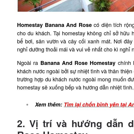
có diện tích rộn
Homestay Banana And Rose
cho du khách. Tại homestay không chỉ sở hữu 
bể bơi, sân vườn và cây cối xanh mát. Nơi đâ
nghỉ dưỡng thoải mái và vui vẻ nhất cho kì nghỉ 
Ngoài ra
chính 
Banana And Rose Homestay
khách nước ngoài bởi sự nhiệt tình và thân thiện
trường hợp du khách nước ngoài mong muốn đư
homestay sẽ xuống bếp và hướng dẫn nhiệt tình.
Xem thêm:
Tìm lại chốn bình yên tại 
2. Vị trí và hướng dẫn