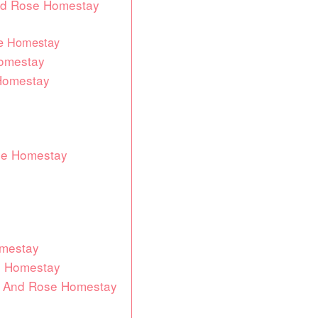
And Rose Homestay
se Homestay
Homestay
 Homestay
ose Homestay
omestay
e Homestay
a And Rose Homestay