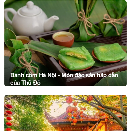
Post
navigation
Bánh cốm Hà Nội - Món đặc sản hấp dẫn
của Thủ Đô