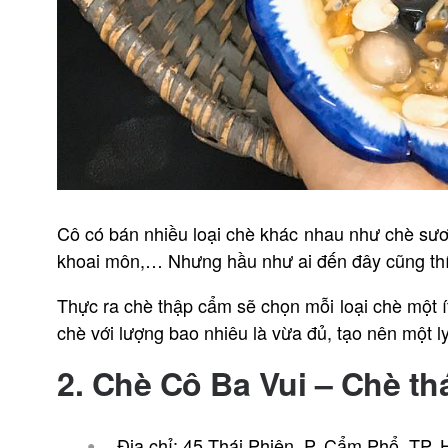
Cô có bán nhiều loại
chè
khác nhau như chè sươn
khoai môn,… Nhưng hầu như ai đến đây cũng thí
Thực ra chè thập cẩm sẽ chọn mỗi loại chè một ít
chè với lượng bao nhiêu là vừa đủ, tạo nên một ly
2. Chè Cô Ba Vui – Chè th
Địa chỉ: 45 Thái Phiên, P. Cẩm Phổ, TP.