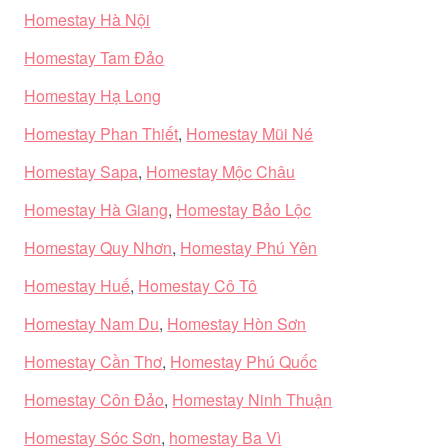
Homestay Hà Nội
Homestay Tam Đảo
Homestay Hạ Long
Homestay Phan Thiết
,
Homestay Mũi Né
Homestay Sapa
,
Homestay Mộc Châu
Homestay Hà Giang
,
Homestay Bảo Lộc
Homestay Quy Nhơn
,
Homestay Phú Yên
Homestay Huế
,
Homestay Cô Tô
Homestay Nam Du
,
Homestay Hòn Sơn
Homestay Cần Thơ
,
Homestay Phú Quốc
Homestay Côn Đảo
,
Homestay Ninh Thuận
Homestay Sóc Sơn
,
homestay Ba Vì