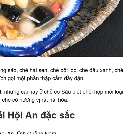
g sáo, chè hạt sen, chè bột lọc, chè đậu xanh, chè
ch gọi một phần thập cẩm đầy đặn.
, nhưng cái hay ở chỗ cô Sáu biết phối hợp mỗi loại
 chè có hương vị rất hài hòa.
ái Hội An đặc sắc
 Hội An, tỉnh Quảng Nam