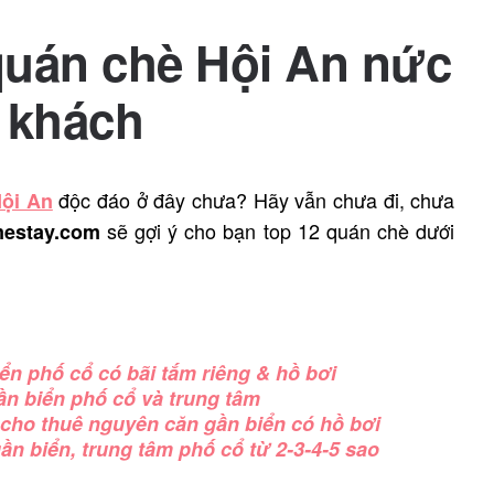
quán chè Hội An nức
 khách
độc đáo ở đây chưa? Hãy vẫn chưa đi, chưa
Hội An
sẽ gợi ý cho bạn top 12 quán chè dưới
estay.com
iển phố cổ có bãi tắm riêng & hồ bơi
ần biển phố cổ và trung tâm
p cho thuê nguyên căn gần biển có hồ bơi
ần biển, trung tâm phố cổ từ 2-3-4-5 sao