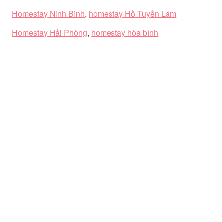
Homestay Ninh Bình
,
homestay Hồ Tuyền Lâm
Homestay Hải Phòng
,
homestay hòa bình