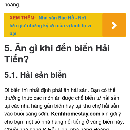
hoàng.
XEM THÊM:
Nhà sàn Bác Hồ - Nơi
lưu giữ những ký ức của vị lãnh tụ vĩ
đại
5. Ăn gì khi đến biển Hải
Tiến?
5.1. Hải sản biển
Đi biển thì nhất định phải ăn hải sản. Bạn có thể
thưởng thức các món ăn được chế biến từ hải sản
tại các nhà hàng gần biển hay tại khu chợ hải sản
vào buổi sáng sớm.
xin gợi ý
Kenhhomestay.com
cho bạn một số nhà hàng nổi tiếng ở vùng biển này:
Chuỗi nhà hàng S-Hải Tiến, nhà hàng Hoàng