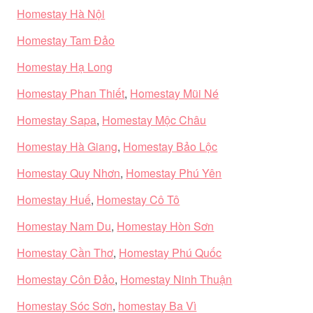
Homestay Hà Nội
Homestay Tam Đảo
Homestay Hạ Long
Homestay Phan Thiết
,
Homestay Mũi Né
Homestay Sapa
,
Homestay Mộc Châu
Homestay Hà Giang
,
Homestay Bảo Lộc
Homestay Quy Nhơn
,
Homestay Phú Yên
Homestay Huế
,
Homestay Cô Tô
Homestay Nam Du
,
Homestay Hòn Sơn
Homestay Cần Thơ
,
Homestay Phú Quốc
Homestay Côn Đảo
,
Homestay Ninh Thuận
Homestay Sóc Sơn
,
homestay Ba Vì