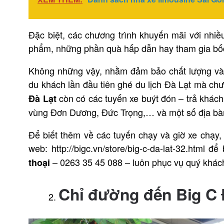
Đặc biệt, các chương trình khuyến mãi với nhiề
phẩm, những phần quà hấp dẫn hay tham gia bốc t
Không những vậy, nhằm đảm bảo chất lượng và ph
du khách lần đầu tiên ghé du lịch Đà Lạt mà ch
còn có các tuyến xe buýt đón – trả khác
Đà Lạt
vùng Đơn Dương, Đức Trọng,… và một số địa bàn
Để biết thêm về các tuyến chạy và giờ xe chạy, 
web: http://bigc.vn/store/big-c-da-lat-32.html để
– 0263 35 45 088 – luôn phục vụ quý khách
thoại
Chỉ đường đến Big C 