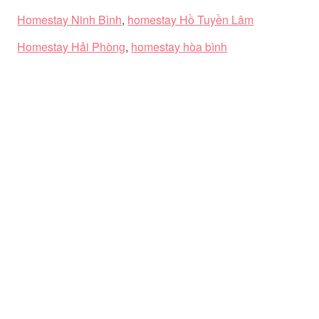
Homestay Ninh Bình
,
homestay Hồ Tuyền Lâm
Homestay Hải Phòng
,
homestay hòa bình