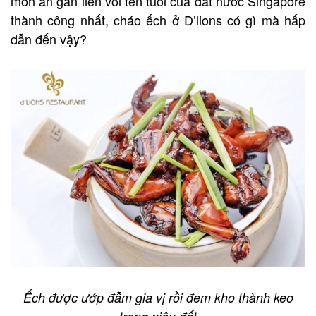
món ăn gắn liền với tên tuổi của đất nước Singapore
thành công nhất, cháo ếch ở D’lions có gì mà hấp
dẫn đến vậy?
Ếch được ướp đẫm gia vị rồi đem kho thành keo