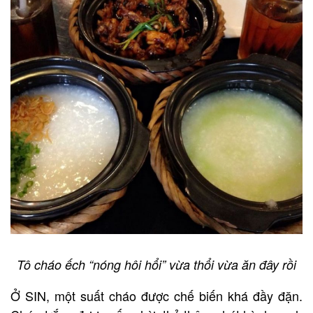
Tô cháo ếch “nóng hôi hổi” vừa thổi vừa ăn đây rồi
Ở SIN, một suất cháo được chế biến khá đầy đặn.