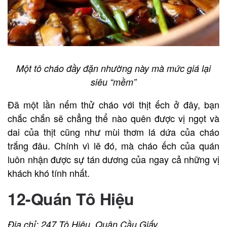
Một tô cháo đầy đặn nhường này mà mức giá lại
siêu “mềm”
Đã một lần nếm thử cháo với thịt ếch ở đây, bạn
chắc chắn sẽ chẳng thể nào quên được vị ngọt và
dai của thịt cũng như mùi thơm lá dứa của cháo
trắng đâu. Chính vì lẽ đó, mà cháo ếch của quán
luôn nhận được sự tán dương của ngay cả những vị
khách khó tính nhất.
12-Quán Tô Hiệu
Địa chỉ: 247 Tô Hiệu, Quận Cầu Giấy