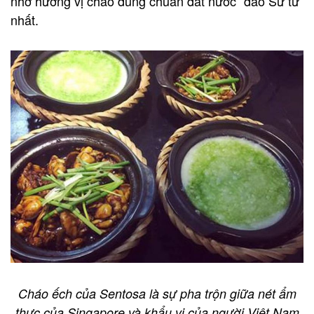
nhờ hương vị cháo đúng chuẩn đất nước “đảo Sư tử”
nhất.
Cháo ếch của Sentosa là sự pha trộn giữa nét ẩm
thực của Singapore và khẩu vị của người Việt Nam