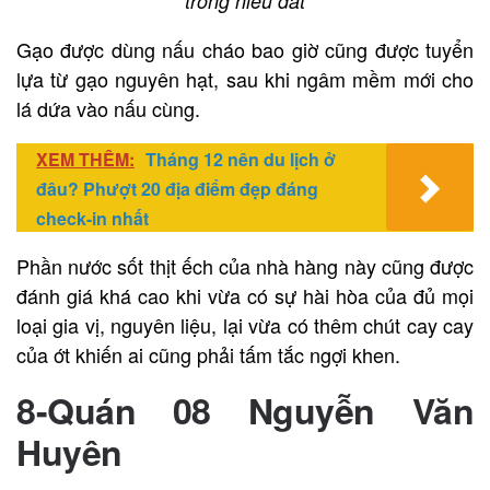
trong niêu đất
Gạo được dùng nấu cháo bao giờ cũng được tuyển
lựa từ gạo nguyên hạt, sau khi ngâm mềm mới cho
lá dứa vào nấu cùng.
XEM THÊM:
Tháng 12 nên du lịch ở
đâu? Phượt 20 địa điểm đẹp đáng
check-in nhất
Phần nước sốt thịt ếch của nhà hàng này cũng được
đánh giá khá cao khi vừa có sự hài hòa của đủ mọi
loại gia vị, nguyên liệu, lại vừa có thêm chút cay cay
của ớt khiến ai cũng phải tấm tắc ngợi khen.
8-Quán 08 Nguyễn Văn
Huyên