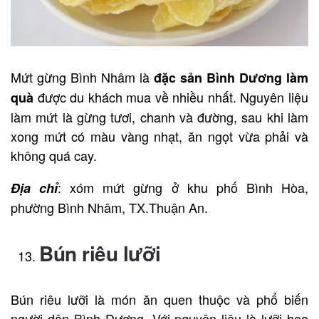
Mứt gừng Bình Nhâm là
đặc sản Bình Dương làm
được du khách mua về nhiều nhất. Nguyên liệu
quà
làm mứt là gừng tươi, chanh và đường, sau khi làm
xong mứt có màu vàng nhạt, ăn ngọt vừa phải và
không quá cay.
: xóm mứt gừng ở khu phố Bình Hòa,
Địa chỉ
phường Bình Nhâm, TX.Thuận An.
Bún riêu lưỡi
Bún riêu lưỡi là món ăn quen thuộc và phổ biến
người dân Bình Dương. Với nguyên liệu là lưỡi heo