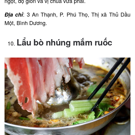
ngọt, độ giòn và vị chua vừa phải.
: 3 An Thạnh, P. Phú Thọ, Thị xã Thủ Dầu
Địa chỉ
Một, Bình Dương.
Lẩu bò nhúng mắm ruốc