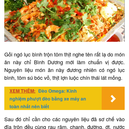
Gỏi ngó lục bình trộn tôm thịt nghe tên rất lạ do món
ăn này chỉ Bình Dương mới làm chuẩn vị được.
Nguyên liệu món ăn này đương nhiên có ngó lục
bình, tôm sú bóc vỏ, thịt lợn luộc chín thái lát mỏng.
XEM THÊM:
Đèo Omega: Kinh
nghiệm phượt đèo bằng xe máy an
toàn nhất nên biết
Sau đó chỉ cần cho các nguyên liệu đã sơ chế vào
đĩa trộn đều cùng rau răm, chanh, đường, ớt, nước