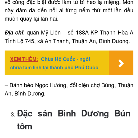
vô cùng đặc biệt được làm từ bì heo lạ miệng. Món
này đậm đà đến nỗi ai từng nếm thử một lần đều
muốn quay lại lần hai.
: quán Mỹ Liên – số 188A KP Thạnh Hòa A
Địa chỉ
Tỉnh Lộ 745, xã An Thạnh, Thuận An, Bình Dương.
XEM THÊM:
Chùa Hộ Quốc - ngôi
chùa tâm linh tại thành phố Phú Quốc
– Bánh bèo Ngọc Hương, đối diện chợ Bùng, Thuận
An, Bình Dương.
Đặc sản Bình Dương Bún
tôm