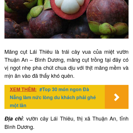
Măng cụt Lái Thiêu là trái cây vua của miệt vườn
Thuận An – Bình Dương, măng cụt trồng tại đây có
vị ngọt nhẹ pha chút chua dịu với thịt măng mềm và
mịn ăn vào đã thấy khó quên.
XEM THÊM:
#Top 30 món ngon Đà
Nẵng làm nức lòng du khách phải ghé
một lần
: vườn cây Lái Thiêu, thị xã Thuận An, tỉnh
Địa chỉ
Bình Dương.