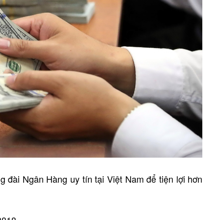
đài Ngân Hàng uy tín tại Việt Nam để tiện lợi hơn