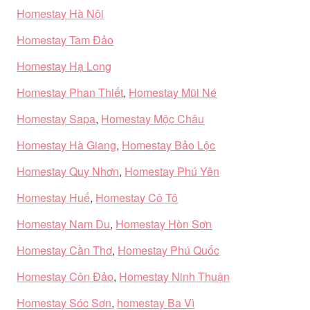
Homestay Hà Nội
Homestay Tam Đảo
Homestay Hạ Long
Homestay Phan Thiết
,
Homestay Mũi Né
Homestay Sapa
,
Homestay Mộc Châu
Homestay Hà Giang
,
Homestay Bảo Lộc
Homestay Quy Nhơn
,
Homestay Phú Yên
Homestay Huế
,
Homestay Cô Tô
Homestay Nam Du
,
Homestay Hòn Sơn
Homestay Cần Thơ
,
Homestay Phú Quốc
Homestay Côn Đảo
,
Homestay Ninh Thuận
Homestay Sóc Sơn
,
homestay Ba Vì