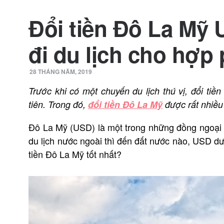
Đổi tiền Đô La Mỹ 
đi du lịch cho hợp
28 THÁNG NĂM, 2019
Trước khi có một chuyến du lịch thú vị, đổi ti
tiên. Trong đó,
đổi tiền Đô La Mỹ
được rất nhiều
Đô La Mỹ (USD) là một trong những đồng ngoại tệ
du lịch nước ngoài thì đến đất nước nào, USD d
tiền Đô La Mỹ tốt nhất?