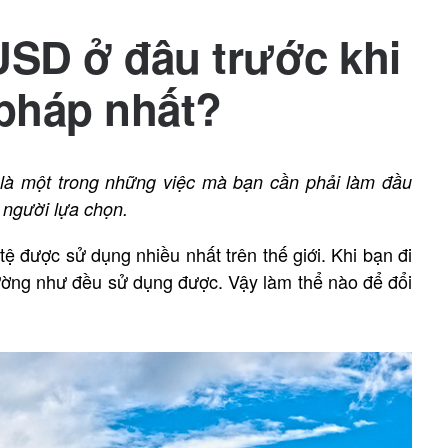
USD ở đâu trước khi
 pháp nhất?
ền là một trong những việc mà bạn cần phải làm đầu
 người lựa chọn.
 được sử dụng nhiều nhất trên thế giới. Khi bạn đi
ường như đều sử dụng được. Vậy làm thể nào để đổi