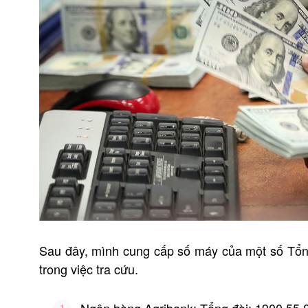
Sau đây, mình cung cấp số máy của một số Tổng 
trong việc tra cứu.