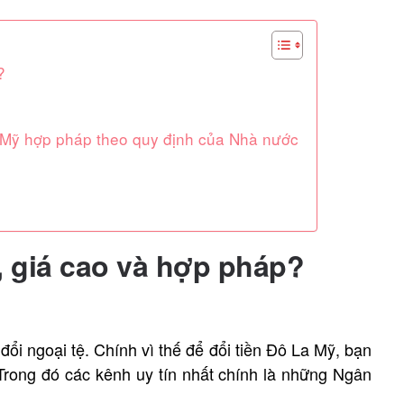
?
 Mỹ hợp pháp theo quy định của Nhà nước
n, giá cao và hợp pháp?
đổi ngoại tệ. Chính vì thế để đổi tiền Đô La Mỹ, bạn
Trong đó các kênh uy tín nhất chính là những Ngân