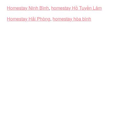
Homestay Ninh Bình
,
homestay Hồ Tuyền Lâm
Homestay Hải Phòng
,
homestay hòa bình