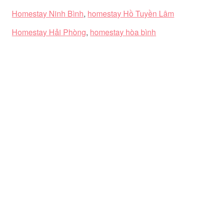
Homestay Ninh Bình
,
homestay Hồ Tuyền Lâm
Homestay Hải Phòng
,
homestay hòa bình