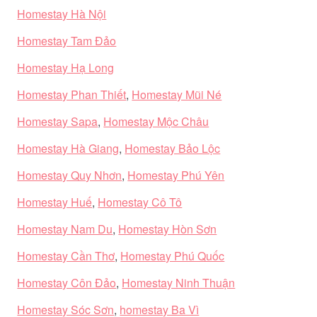
Homestay Hà Nội
Homestay Tam Đảo
Homestay Hạ Long
Homestay Phan Thiết
,
Homestay Mũi Né
Homestay Sapa
,
Homestay Mộc Châu
Homestay Hà Giang
,
Homestay Bảo Lộc
Homestay Quy Nhơn
,
Homestay Phú Yên
Homestay Huế
,
Homestay Cô Tô
Homestay Nam Du
,
Homestay Hòn Sơn
Homestay Cần Thơ
,
Homestay Phú Quốc
Homestay Côn Đảo
,
Homestay Ninh Thuận
Homestay Sóc Sơn
,
homestay Ba Vì