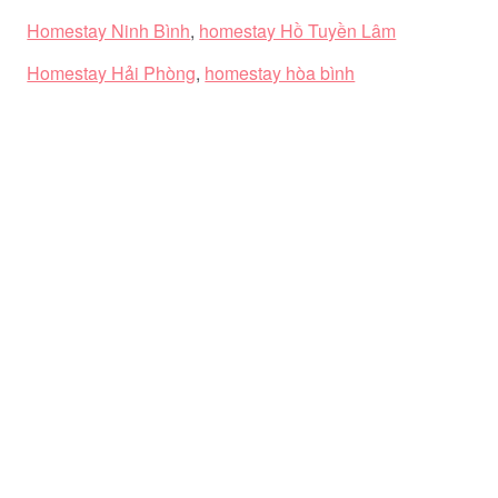
Homestay Ninh Bình
,
homestay Hồ Tuyền Lâm
Homestay Hải Phòng
,
homestay hòa bình