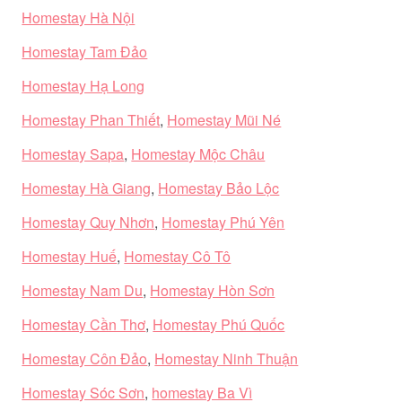
Homestay Hà Nội
Homestay Tam Đảo
Homestay Hạ Long
Homestay Phan Thiết
,
Homestay Mũi Né
Homestay Sapa
,
Homestay Mộc Châu
Homestay Hà Giang
,
Homestay Bảo Lộc
Homestay Quy Nhơn
,
Homestay Phú Yên
Homestay Huế
,
Homestay Cô Tô
Homestay Nam Du
,
Homestay Hòn Sơn
Homestay Cần Thơ
,
Homestay Phú Quốc
Homestay Côn Đảo
,
Homestay Ninh Thuận
Homestay Sóc Sơn
,
homestay Ba Vì