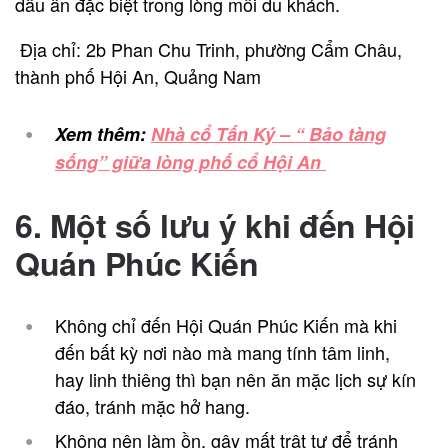
dấu ấn đặc biệt trong lòng mỗi du khách.
Địa chỉ: 2b Phan Chu Trinh, phường Cẩm Châu,
thành phố Hội An, Quảng Nam
Xem thêm:
Nhà cổ Tấn Ký – “ Bảo tàng
sống” giữa lòng phố cổ Hội An
6. Một số lưu ý khi đến Hội
Quán Phúc Kiến
Không chỉ đến Hội Quán Phúc Kiến mà khi
đến bất kỳ nơi nào mà mang tính tâm linh,
hay linh thiêng thì bạn nên ăn mặc lịch sự kín
đáo, tránh mặc hở hang.
Không nên làm ồn, gây mất trật tự để tránh