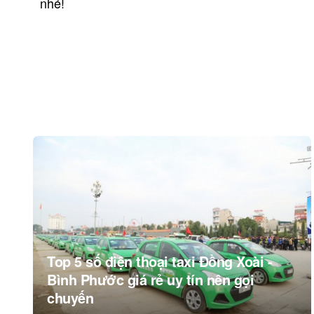
nhé!
Post
navigation
Top 5 số điện thoại taxi Đồng Xoài -
Bình Phước giá rẻ uy tín nên gọi
chuyến