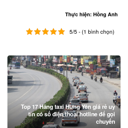
Thực hiện: Hồng Anh
5/5 - (1 bình chọn)
Top 17 Hãng taxi Hưng Yên giá rẻ uy
tín có số điện thoại hotline để gọi
chuyến