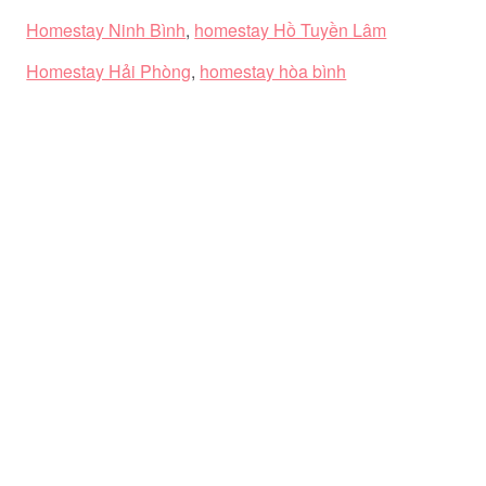
Homestay Ninh Bình
,
homestay Hồ Tuyền Lâm
Homestay Hải Phòng
,
homestay hòa bình