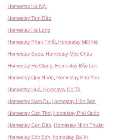
Homestay Hà Nội
Homestay Tam Đảo
Homestay Hạ Long
Homestay Phan Thiết
,
Homestay Mũi Né
Homestay Sapa
,
Homestay Mộc Châu
Homestay Hà Giang
,
Homestay Bảo Lộc
Homestay Quy Nhơn
,
Homestay Phú Yên
Homestay Huế
,
Homestay Cô Tô
Homestay Nam Du
,
Homestay Hòn Sơn
Homestay Cần Thơ
,
Homestay Phú Quốc
Homestay Côn Đảo
,
Homestay Ninh Thuận
Homestay Sóc Sơn
,
homestay Ba Vì