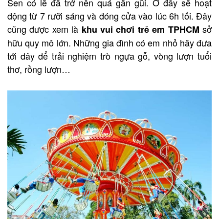
Sen có lẽ đã trở nên quá gần gũi. Ở đây sẽ hoạt
động từ 7 rưỡi sáng và đóng cửa vào lúc 6h tối. Đây
cũng được xem là
sở
khu vui chơi trẻ em TPHCM
hữu quy mô lớn. Những gia đình có em nhỏ hãy đưa
tới đây để trải nghiệm trò ngựa gỗ, vòng lượn tuổi
thơ, rồng lượn…