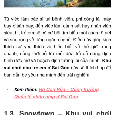
Từ việc làm bác sĩ tại bệnh viện, phi công lái máy
bay ở sân bay, đến việc làm cảnh sát hay nhân viên
siêu thị, trẻ em sẽ có cơ hội tìm hiểu một cách rõ nét
và sâu rộng về từng ngành nghề. Điều này giúp kích
thích sự yêu thích và hiểu biết về thế giới xung
quanh, đồng thời hỗ trợ mỗi đứa trẻ dễ dàng định
hình ước mơ và hoạch định tương lai của mình.
Khu
này sẽ thích hợp để
vui chơi cho trẻ em ở Sài Gòn
bạn dẫn bé yêu nhà mình đến trải nghiệm.
Xem thêm:
Hồ Con Rùa – Công trường
Quốc tế nhộn nhịp ở Sài Gòn
1.3. Snowtown –
Khu vui chơi