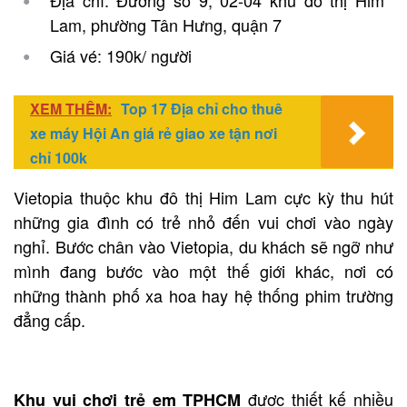
Địa chỉ: Đường số 9, 02-04 khu đô thị Him
Lam, phường Tân Hưng, quận 7
Giá vé: 190k/ người
XEM THÊM:
Top 17 Địa chỉ cho thuê
xe máy Hội An giá rẻ giao xe tận nơi
chỉ 100k
Vietopia thuộc khu đô thị Him Lam cực kỳ thu hút
những gia đình có trẻ nhỏ đến vui chơi vào ngày
nghỉ. Bước chân vào Vietopia, du khách sẽ ngỡ như
mình đang bước vào một thế giới khác, nơi có
những thành phố xa hoa hay hệ thống phim trường
đẳng cấp.
được thiết kế nhiều
Khu vui chơi trẻ em TPHCM