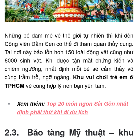
Những bé đam mê về thế giới tự nhiên thì khi đến
Công viên Đầm Sen có thể đi tham quan thủy cung.
Tại nơi này bảo tồn hơn 150 loài động vật cũng như
6000 sinh vật. Khi được tận mắt chứng kiến và
chiêm ngưỡng, nhất định mỗi bé sẽ cảm thấy vô
cùng trầm trồ, ngỡ ngàng.
Khu vui chơi trẻ em ở
vé cũng hợp lý nên bạn yên tâm.
TPHCM
Xem thêm:
Top 20 món ngon Sài Gòn nhất
định phải thử khi đi du lịch
2.3. Bảo tàng Mỹ thuật –
khu