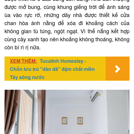
được mở bung, cùng khung giếng trời để ánh sáng
ùa vào rực rỡ, những dãy nhà được thiết kế cửa
chan hòa ánh nằng để xóa đi khoảng cách của
không gian tù túng, ngột ngạt. Vì thế nắng kết hợp
cùng cây xanh tạo nên khoảng không thoáng, không
còn bí rì rị nữa.
XEM THÊM:
Tucalinh Homestay -
Chốn lưu trú "dân dã" đậm chất miền
Tây sông nước