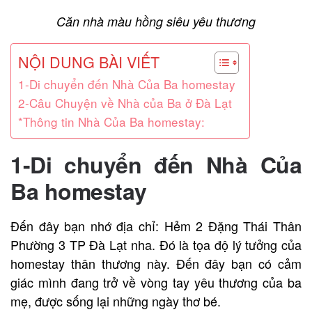
Căn nhà màu hồng siêu yêu thương
NỘI DUNG BÀI VIẾT
1-Di chuyển đến Nhà Của Ba homestay
2-Câu Chuyện về Nhà của Ba ở Đà Lạt
*Thông tin Nhà Của Ba homestay:
1-Di chuyển đến Nhà Của
Ba homestay
Đến đây bạn nhớ địa chỉ: Hẻm 2 Đặng Thái Thân
Phường 3 TP Đà Lạt nha. Đó là tọa độ lý tưởng của
homestay thân thương này. Đến đây bạn có cảm
giác mình đang trở về vòng tay yêu thương của ba
mẹ, được sống lại những ngày thơ bé.