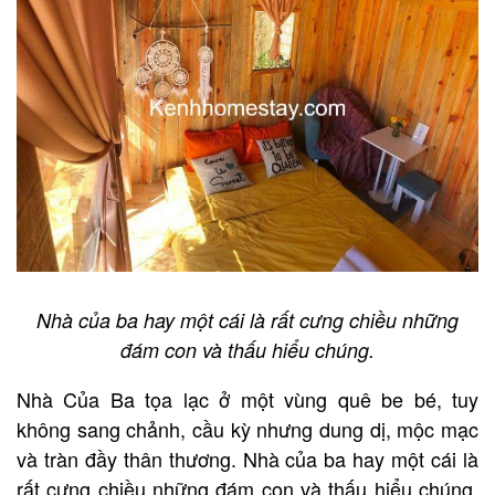
Nhà của ba hay một cái là rất cưng chiều những
đám con và thấu hiểu chúng.
Nhà Của Ba tọa lạc ở một vùng quê be bé, tuy
không sang chảnh, cầu kỳ nhưng dung dị, mộc mạc
và tràn đầy thân thương. Nhà của ba hay một cái là
rất cưng chiều những đám con và thấu hiểu chúng.