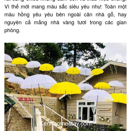
Vì thế mới mang màu sắc siêu yêu như: Toàn một
màu hồng yêu yêu bên ngoài căn nhà gỗ, hay
nguyên cả mảng nhà vàng tươi trong các gian
phòng.