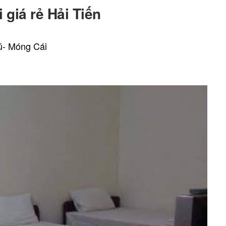
 giá rẻ Hải Tiến
ú- Móng Cái