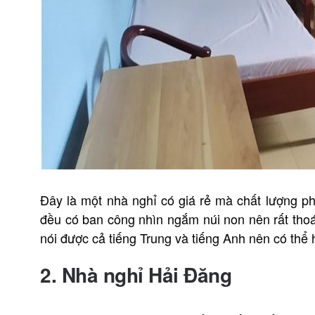
Đây là một nhà nghỉ có giá rẻ mà chất lượng 
đều có ban công nhìn ngắm núi non nên rất thoá
nói được cả tiếng Trung và tiếng Anh nên có thể h
2. Nhà nghỉ Hải Đăng