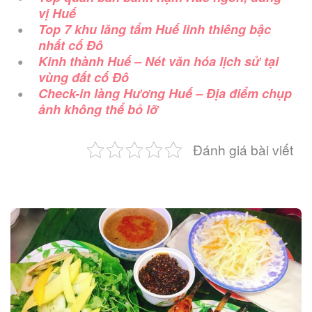
vị Huế
Top 7 khu lăng tẩm Huế linh thiêng bậc
nhất cố Đô
Kinh thành Huế – Nét văn hóa lịch sử tại
vùng đất cố Đô
Check-in làng Hương Huế – Địa điểm chụp
ảnh không thể bỏ lỡ
Đánh giá bài viết
Post
navigation