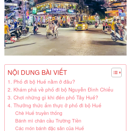
NỘI DUNG BÀI VIẾT
1. Phố đi bộ Huế nằm ở đâu?
2. Khám phá về phố đi bộ Nguyễn Đình Chiểu
3. Chơi những gì khi đến phố Tây Huế?
4. Thưởng thức ẩm thực ở phố đi bộ Huế
Chè Huế truyền thống
Bánh mì chân cầu Trường Tiền
Các món bánh đặc sản của Huế