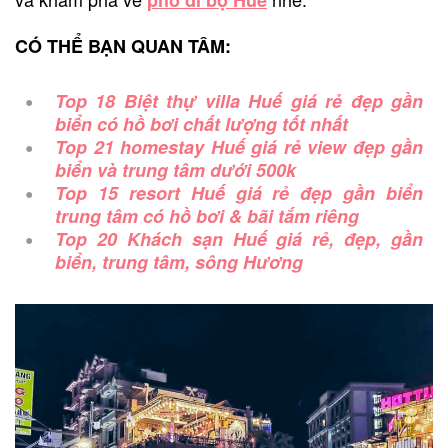
CÓ THỂ BẠN QUAN TÂM:
Top 18 Biệt thự villa Huế giá rẻ đẹp gần
biển có hồ bơi chất lượng tốt nhất
Top 21 homestay Huế giá rẻ view đẹp gần
biển và trung tâm dưới 500k
Top 15 resort Huế giá rẻ đẹp gần biển
trung tâm có hồ bơi & bãi tắm riêng
Top 20 Khách sạn Huế giá rẻ, đẹp, gần
biển, trung tâm, sông Hương