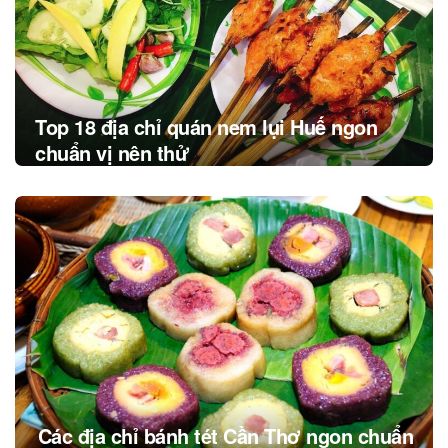
Top 18 địa chỉ quán nem lụi Huế ngon
chuẩn vị nên thử
Các địa chỉ bánh tét Cần Thơ ngon chuẩn