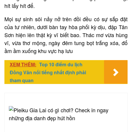
hít lấy hít để.
Mọi sự sinh sôi nảy nở trên đồi đều có sự sắp đặt
của tư nhiên, dưới bàn tay hòa phối kỳ dịu, đập Tân
Sơn hiện lên thật kỳ vĩ biết bao. Thác mơ vừa hùng
vĩ, vừa thơ mộng, ngày đêm tung bọt trắng xóa, đổ
ầm ầm xuống khu vực hạ lưu
XEM THÊM:
Top 10 điểm du lịch
Đồng Văn nổi tiếng nhất định phải
tham quan