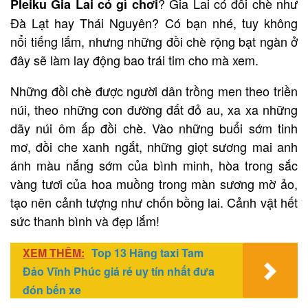
? Gia Lai có đồi chè như
Pleiku Gia Lai có gì chơi
Đà Lạt hay Thái Nguyên? Có bạn nhé, tuy không
nổi tiếng lắm, nhưng những đồi chè rộng bạt ngàn ở
đây sẽ làm lay động bao trái tim cho mà xem.
Những đồi chè được người dân trồng men theo triền
núi, theo những con đường đất đỏ au, xa xa những
dãy núi ôm ấp đồi chè. Vào những buổi sớm tinh
mơ, đồi che xanh ngắt, những giọt sương mai anh
ánh màu nắng sớm của bình minh, hòa trong sắc
vàng tươi của hoa muồng trong màn sương mờ ảo,
tạo nên cảnh tượng như chốn bồng lai. Cảnh vật hết
sức thanh bình và đẹp lắm!
XEM THÊM:
Top 13 Hãng taxi Tam
Đảo Vĩnh Phúc giá rẻ uy tín nhất đưa
đón bến xe