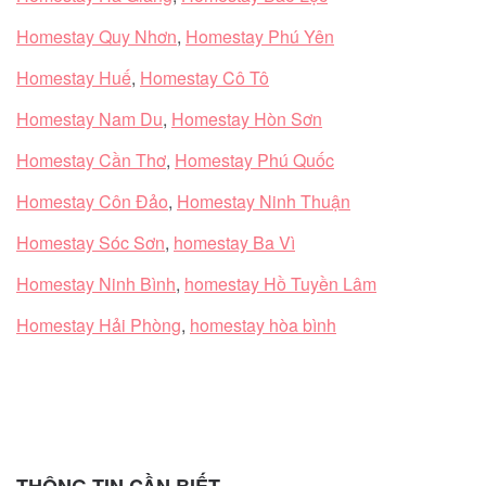
Homestay Quy Nhơn
,
Homestay Phú Yên
Homestay Huế
,
Homestay Cô Tô
Homestay Nam Du
,
Homestay Hòn Sơn
Homestay Cần Thơ
,
Homestay Phú Quốc
Homestay Côn Đảo
,
Homestay Ninh Thuận
Homestay Sóc Sơn
,
homestay Ba Vì
Homestay Ninh Bình
,
homestay Hồ Tuyền Lâm
Homestay Hải Phòng
,
homestay hòa bình
THÔNG TIN CẦN BIẾT