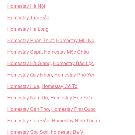
Homestay Hà Nội
Homestay Tam Đảo
Homestay Hạ Long
Homestay Phan Thiết
,
Homestay Mũi Né
Homestay Sapa
,
Homestay Mộc Châu
Homestay Hà Giang
,
Homestay Bảo Lộc
Homestay Quy Nhơn
,
Homestay Phú Yên
Homestay Huế
,
Homestay Cô Tô
Homestay Nam Du
,
Homestay Hòn Sơn
Homestay Cần Thơ
,
Homestay Phú Quốc
Homestay Côn Đảo
,
Homestay Ninh Thuận
Homestay Sóc Sơn
,
homestay Ba Vì