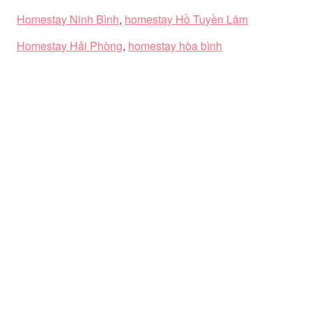
Homestay Ninh Bình
,
homestay Hồ Tuyền Lâm
Homestay Hải Phòng
,
homestay hòa bình