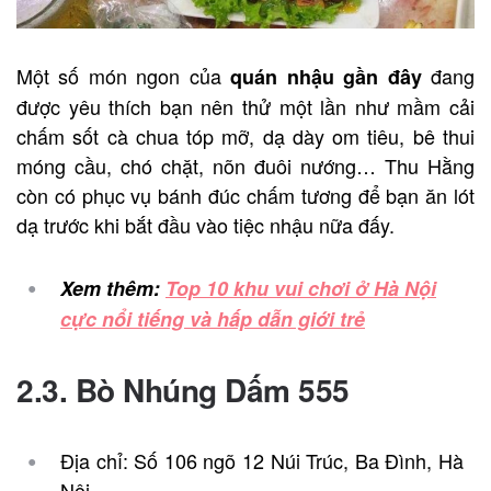
Một số món ngon của
đang
quán nhậu gần đây
được yêu thích bạn nên thử một lần như mầm cải
chấm sốt cà chua tóp mỡ, dạ dày om tiêu, bê thui
móng cầu, chó chặt, nõn đuôi nướng… Thu Hằng
còn có phục vụ bánh đúc chấm tương để bạn ăn lót
dạ trước khi bắt đầu vào tiệc nhậu nữa đấy.
Xem thêm:
Top 10 khu vui chơi ở Hà Nội
cực nổi tiếng và hấp dẫn giới trẻ
2.3. Bò Nhúng Dấm 555
Địa chỉ: Số 106 ngõ 12 Núi Trúc, Ba Đình, Hà
Nội