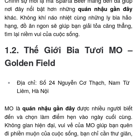
Chính sự mới lạ mà Sparta Beer mang đến đã giúp
nơi đây nổi bật hơn những
quán nhậu gần đây
khác. Không khí náo nhiệt cùng những ly bia hảo
hạng, đồ ăn ngon sẽ giúp bạn giải tỏa căng thẳng,
tìm lại niềm vui của cuộc sống.
1.2. Thế Giới Bia Tươi MO –
Golden Field
Địa chỉ: Số 24 Nguyễn Cơ Thạch, Nam Từ
Liêm, Hà Nội
MO là
được nhiều người biết
quán nhậu gần đây
đến và chọn làm điểm hẹn vào ngày cuối cùng.
Không gian hiện đại, vui vẻ của MO giúp bạn quên
đi phiền muộn của cuộc sống, bạn chỉ cần thư giãn,