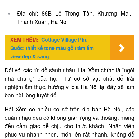
Địa chỉ: 86B Lê Trọng Tấn, Khương Mai,
Thanh Xuân, Hà Nội
XEM THÊM:
Cottage Village Phú
Quốc: thiết kế tone màu gỗ trầm ấm
view đẹp & sang
Đối với các tín đồ sành nhậu, Hải Xồm chính là “ngôi
nhà chung” của họ. Từ cơ sở vật chất để trải
nghiệm ẩm thực, hương vị bia Hà Nội tại đây sẽ làm
bạn hài lòng tuyệt đối.
Hải Xồm có nhiều cơ sở trên địa bàn Hà Nội, các
quán nhậu đều có không gian rộng và thoáng, mang
đến cảm giác dễ chịu cho thực khách. Nhân viên
phục vụ nhanh nhẹn, món lên rất nhanh, không để