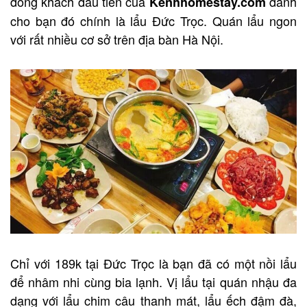
đông khách đầu tiên của
dành
Kenhhomestay.com
cho bạn đó chính là lẩu Đức Trọc. Quán lẩu ngon
với rất nhiều cơ sở trên địa bàn Hà Nội.
Chỉ với 189k tại Đức Trọc là bạn đã có một nồi lẩu
để nhâm nhi cùng bia lạnh. Vị lẩu tại quán nhậu đa
dạng với lẩu chim câu thanh mát, lẩu ếch đậm đà,