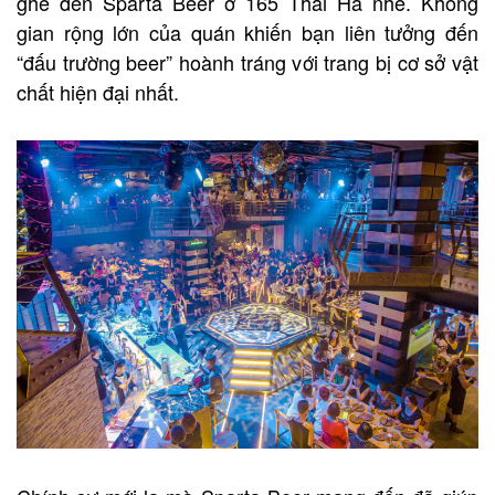
ghé đến Sparta Beer ở 165 Thái Hà nhé. Không
gian rộng lớn của quán khiến bạn liên tưởng đến
“đấu trường beer” hoành tráng với trang bị cơ sở vật
chất hiện đại nhất.