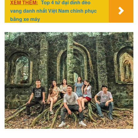
XEM THÊM:
Top 4 tứ đại đỉnh đèo
vang danh nhất Việt Nam chinh phục
bằng xe máy