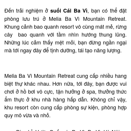
Đến trải nghiệm ở
, bạn có thể đặt
suối Cái Ba Vì
phòng lưu trú ở Melia Ba Vì Mountain Retreat.
Khung cảnh bao quanh resort vô cùng mát mẻ, rừng
cây bao quanh với tầm nhìn hướng thung lũng.
Những lúc cảm thấy mệt mỏi, bạn đừng ngần ngại
mà tới ngay đây để tịnh dưỡng, tái tạo năng lượng.