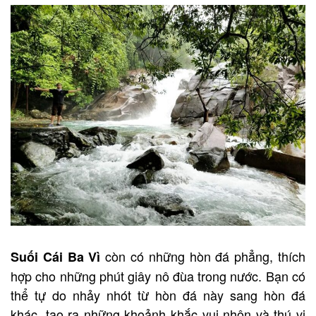
còn có những hòn đá phẳng, thích
Suối Cái Ba Vì
hợp cho những phút giây nô đùa trong nước. Bạn có
thể tự do nhảy nhót từ hòn đá này sang hòn đá
khác, tạo ra những khoảnh khắc vui nhộn và thú vị