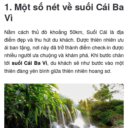
1. Một số nét về suối Cái Ba
Vì
Nằm cách thủ đô khoảng 50km, Suối Cái là địa
điểm đẹp và thu hút du khách. Được thiên nhiên ưu
ái ban tặng, nơi này đã trở thành điểm check-in được
nhiều người ưa chuộng và khám phá. Khi bước chân
tới
, du khách sẽ như bước vào một
suối Cái Ba Vì
thiên đàng yên bình giữa thiên nhiên hoang sơ.