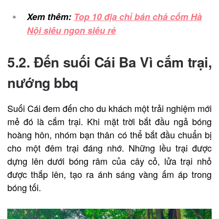
Xem thêm:
Top 10 địa chỉ bán chả cốm Hà
Nội siêu ngon siêu rẻ
5.2. Đến suối Cái Ba Vì cắm trại,
nướng bbq
Suối Cái đem đến cho du khách một trải nghiệm mới
mẻ đó là cắm trại. Khi mặt trời bắt đầu ngả bóng
hoàng hôn, nhóm bạn thân có thể bắt đầu chuẩn bị
cho một đêm trại đáng nhớ. Những lều trại được
dựng lên dưới bóng râm của cây cỏ, lửa trại nhỏ
được thắp lên, tạo ra ánh sáng vàng ấm áp trong
bóng tối.