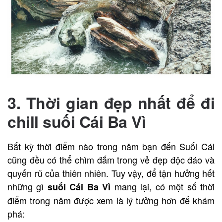
3. Thời gian đẹp nhất để đi
chill suối Cái Ba Vì
Bất kỳ thời điểm nào trong năm bạn đến Suối Cái
cũng đều có thể chìm đắm trong vẻ đẹp độc đáo và
quyến rũ của thiên nhiên. Tuy vậy, để tận hưởng hết
những gì
mang lại, có một số thời
suối Cái Ba Vì
điểm trong năm được xem là lý tưởng hơn để khám
phá: