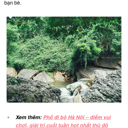
bạn bè.
Xem thêm:
Phố đi bộ Hà Nội – điểm vui
chơi, giải trí cuối tuần hot nhất thủ đô