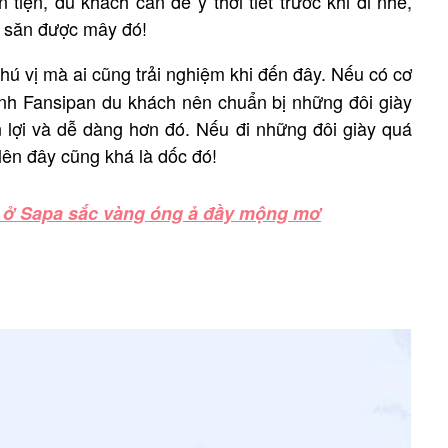
tiện, du khách cần để ý thời tiết trước khi đi nhé,
 săn được mây đó!
hú vị mà ai cũng trải nghiệm khi đến đây. Nếu có cơ
đỉnh Fansipan du khách nên chuẩn bị những đôi giày
ận lợi và dễ dàng hơn đó. Nếu đi những đôi giày quá
lên đây cũng khá là dốc đó!
 ở Sapa sắc vàng óng ả đầy mộng mơ