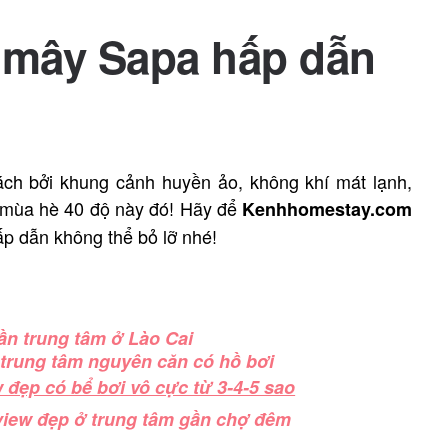
n mây Sapa hấp dẫn
ách bởi khung cảnh huyền ảo, không khí mát lạnh,
ng mùa hè 40 độ này đó! Hãy để
Kenhhomestay.com
p dẫn không thể bỏ lỡ nhé!
ần trung tâm ở Lào Cai
ở trung tâm nguyên căn có hồ bơi
 đẹp có bể bơi vô cực từ 3-4-5 sao
view đẹp ở trung tâm gần chợ đêm