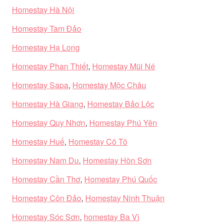
Homestay Hà Nội
Homestay Tam Đảo
Homestay Hạ Long
Homestay Phan Thiết
,
Homestay Mũi Né
Homestay Sapa
,
Homestay Mộc Châu
Homestay Hà Giang
,
Homestay Bảo Lộc
Homestay Quy Nhơn
,
Homestay Phú Yên
Homestay Huế
,
Homestay Cô Tô
Homestay Nam Du
,
Homestay Hòn Sơn
Homestay Cần Thơ
,
Homestay Phú Quốc
Homestay Côn Đảo
,
Homestay Ninh Thuận
Homestay Sóc Sơn
,
homestay Ba Vì