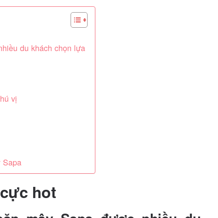
nhiều du khách chọn lựa
hú vị
y Sapa
 cực hot