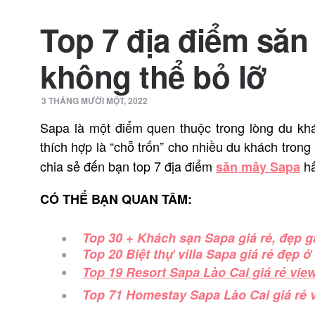
Top 7 địa điểm să
không thể bỏ lỡ
3 THÁNG MƯỜI MỘT, 2022
Sapa là một điểm quen thuộc trong lòng du kh
thích hợp là “chỗ trốn” cho nhiều du khách tro
chia sẻ đến bạn top 7 địa điểm
hấ
săn mây Sapa
CÓ THỂ BẠN QUAN TÂM:
Top 30 + Khách sạn Sapa giá rẻ, đẹp g
Top 20 Biệt thự villa Sapa giá rẻ đẹp 
Top 19 Resort Sapa Lào Cai giá rẻ view
Top 71 Homestay Sapa Lào Cai giá rẻ 