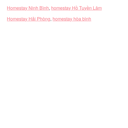
Homestay Ninh Bình
,
homestay Hồ Tuyền Lâm
Homestay Hải Phòng
,
homestay hòa bình