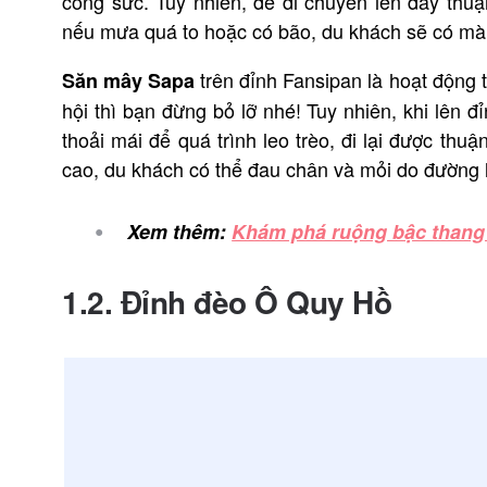
công sức. Tuy nhiên, để di chuyển lên đây thuận 
nếu mưa quá to hoặc có bão, du khách sẽ có mà
trên đỉnh Fansipan là hoạt động t
Săn mây Sapa
hội thì bạn đừng bỏ lỡ nhé! Tuy nhiên, khi lên 
thoải mái để quá trình leo trèo, đi lại được thu
cao, du khách có thể đau chân và mỏi do đường 
Xem thêm:
Khám phá ruộng bậc thang
1.2. Đỉnh đèo Ô Quy Hồ