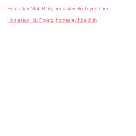
Homestay Ninh Bình
,
homestay Hồ Tuyền Lâm
Homestay Hải Phòng
,
homestay hòa bình