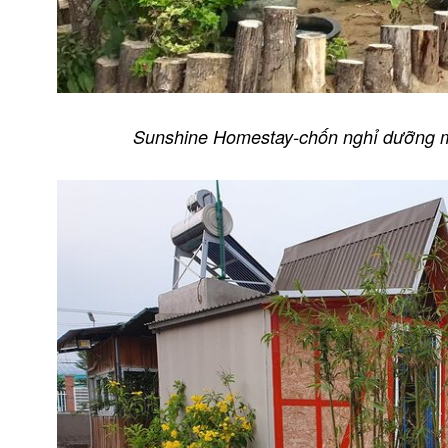
Sunshine Homestay-chốn nghỉ dưỡng m