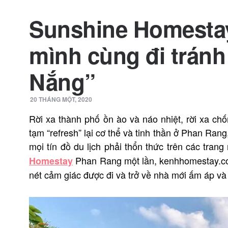
Sunshine Homesta
mình cùng đi trán
Nắng”
20 THÁNG MỘT, 2020
Rời xa thành phố ồn ào và náo nhiệt, rời xa ch
tạm “refresh” lại cơ thể và tinh thần ở Phan Ra
mọi tín đồ du lịch phải thổn thức trên các tra
Phan Rang một lần, kenhhomestay.com
Homestay
nét cảm giác được đi và trở về nhà mới ấm áp v