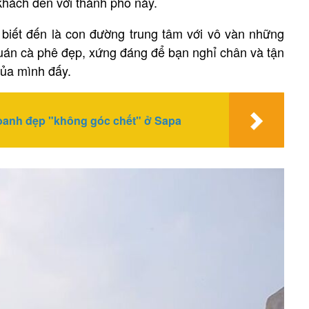
 khách đến với thành phố này.
biết đến là con đường trung tâm với vô vàn những
uán cà phê đẹp, xứng đáng để bạn nghỉ chân và tận
của mình đấy.
oanh đẹp "không góc chết" ở Sapa