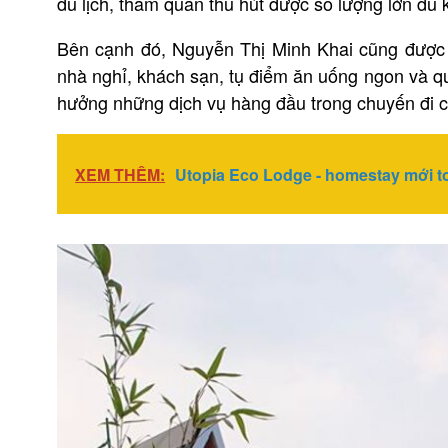
du lịch, thăm quan thu hút được số lượng lớn du
Bên cạnh đó, Nguyễn Thị Minh Khai cũng được 
nhà nghỉ, khách sạn, tụ điểm ăn uống ngon và q
hưởng những dịch vụ hàng đầu trong chuyến đi 
XEM THÊM:
Utopia Eco Lodge - homestay mới t