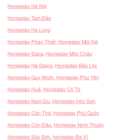
Homestay Hà Nội
Homestay Tam Đảo
Homestay Hạ Long
Homestay Phan Thiết
,
Homestay Mũi Né
Homestay Sapa
,
Homestay Mộc Châu
Homestay Hà Giang
,
Homestay Bảo Lộc
Homestay Quy Nhơn
,
Homestay Phú Yên
Homestay Huế
,
Homestay Cô Tô
Homestay Nam Du
,
Homestay Hòn Sơn
Homestay Cần Thơ
,
Homestay Phú Quốc
Homestay Côn Đảo
,
Homestay Ninh Thuận
Homestay Sóc Sơn
,
homestay Ba Vì