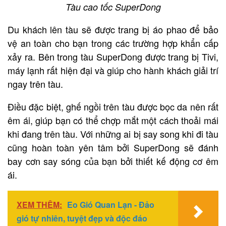
Tàu cao tốc SuperDong
Du khách lên tàu sẽ được trang bị áo phao để bảo
vệ an toàn cho bạn trong các trường hợp khẩn cấp
xảy ra. Bên trong tàu SuperDong được trang bị Tivi,
máy lạnh rất hiện đại và giúp cho hành khách giải trí
ngay trên tàu.
Điều đặc biệt, ghế ngồi trên tàu được bọc da nên rất
êm ái, giúp bạn có thể chợp mắt một cách thoải mái
khi đang trên tàu. Với những ai bị say song khi đi tàu
cũng hoàn toàn yên tâm bởi SuperDong sẽ đánh
bay cơn say sóng của bạn bởi thiết kế động cơ êm
ái.
XEM THÊM:
Eo Gió Quan Lạn - Đảo
gió tự nhiên, tuyệt đẹp và độc đáo