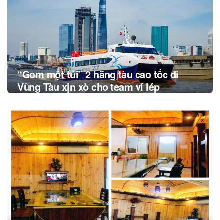
“Gom một túi” 2 hãng tàu cao tốc đi
Vũng Tàu xịn xò cho team ví lép