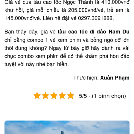
Giá vé của tàu cao tốc Ngọc Thành là 410.000vnđ
khứ hồi, giá mỗi chiều là 205.000vnđ/vé, trẻ em là
145.000vnđ/vé. Liên hệ đặt vé 0297.3691888.
Bạn thấy đấy, giá vé
tàu cao tốc đi đảo Nam Du
chỉ bằng combo 1 vé xem phim và bỏng ngô cỡ lớn
thôi đúng không? Ngay từ bây giỡ hãy dành ra vài
chục combo xem phim để có thể khám phá hòn đảo
tuyệt vời này nhé bạn hiền.
Thực hiện:
Xuân Phạm
5/5 - (1 bình chọn)
Post
navigation