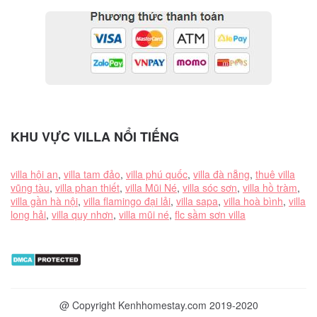
KHU VỰC VILLA NỔI TIẾNG
villa hội an
,
villa tam đảo
,
villa phú quốc
,
villa đà nẵng
,
thuê villa
vũng tàu
,
villa phan thiết
,
villa Mũi Né
,
villa sóc sơn
,
villa hồ tràm
,
villa gần hà nội
,
villa flamingo đại lải
,
villa sapa
,
villa hoà bình
,
villa
long hải
,
villa quy nhơn
,
villa mũi né
,
flc sầm sơn villa
@ Copyright Kenhhomestay.com 2019-2020