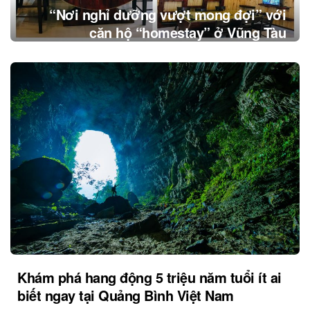
“Nơi nghỉ dưỡng vượt mong đợi” với
căn hộ “homestay” ở Vũng Tàu
Khám phá hang động 5 triệu năm tuổi ít ai
biết ngay tại Quảng Bình Việt Nam