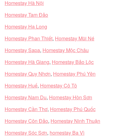
Homestay Hà Nội
Homestay Tam Đảo
Homestay Hạ Long
Homestay Phan Thiết
,
Homestay Mũi Né
Homestay Sapa
,
Homestay Mộc Châu
Homestay Hà Giang
,
Homestay Bảo Lộc
Homestay Quy Nhơn
,
Homestay Phú Yên
Homestay Huế
,
Homestay Cô Tô
Homestay Nam Du
,
Homestay Hòn Sơn
Homestay Cần Thơ
,
Homestay Phú Quốc
Homestay Côn Đảo
,
Homestay Ninh Thuận
Homestay Sóc Sơn
,
homestay Ba Vì