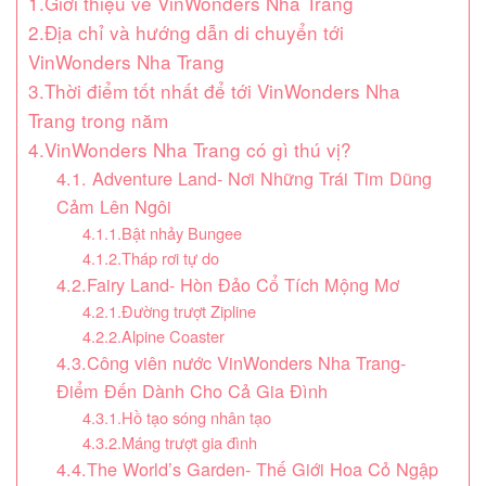
1.Giới thiệu về VinWonders Nha Trang
2.Địa chỉ và hướng dẫn di chuyển tới
VinWonders Nha Trang
3.Thời điểm tốt nhất để tới VinWonders Nha
Trang trong năm
4.VinWonders Nha Trang có gì thú vị?
4.1. Adventure Land- Nơi Những Trái Tim Dũng
Cảm Lên Ngôi
4.1.1.Bật nhảy Bungee
4.1.2.Tháp rơi tự do
4.2.Fairy Land- Hòn Đảo Cổ Tích Mộng Mơ
4.2.1.Đường trượt Zipline
4.2.2.Alpine Coaster
4.3.Công viên nước VinWonders Nha Trang-
Điểm Đến Dành Cho Cả Gia Đình
4.3.1.Hồ tạo sóng nhân tạo
4.3.2.Máng trượt gia đình
4.4.The World’s Garden- Thế Giới Hoa Cỏ Ngập