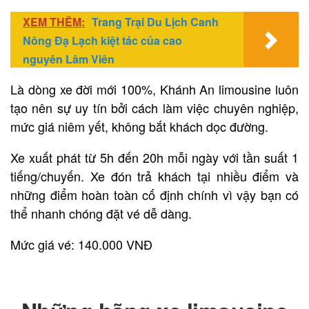
XEM THÊM:
Trang Trại Du Lịch Canh
Nông Đạ Lạch kiệt tác của cao
nguyên Lâm Viên
Là dòng xe đời mới 100%, Khánh An limousine luôn
tạo nên sự uy tín bởi cách làm việc chuyên nghiệp,
mức giá niêm yết, không bắt khách dọc đường.
Xe xuất phát từ 5h đến 20h mỗi ngày với tần suất 1
tiếng/chuyến. Xe đón trả khách tại nhiều điểm và
những điểm hoàn toàn cố định chính vì vậy bạn có
thể nhanh chóng đặt vé dễ dàng.
Mức giá vé: 140.000 VNĐ
Liên hệ đặt vé qua SĐT: 0888 123 010