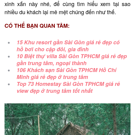
xinh xắn này nhé, để cùng tìm hiểu xem tại sao
nhiều du khách lại mê mệt chúng đến như thế.
CÓ THỂ BẠN QUAN TÂM:
15 Khu resort gần Sài Gòn giá rẻ đẹp có
hồ bơi cho cặp đôi, gia đình
10 Biệt thự villa Sài Gòn TPHCM giá rẻ đẹp
gần trung tâm, ngoại thành
106 Khách sạn Sài Gòn TPHCM Hồ Chí
Minh giá rẻ đẹp ở trung tâm
Top 73 Homestay Sài Gòn TPHCM giá rẻ
view đẹp ở trung tâm tốt nhất