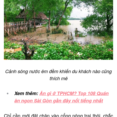
Cảnh sông nước êm đềm khiến du khách nào cũng
thích mê
Xem thêm:
Ăn gì ở TPHCM? Top 108 Quán
ăn ngon Sài Gòn gần đây nổi tiếng nhất
Chỉ cần mới đặt chân vào cổng nông trại thôi, chắc