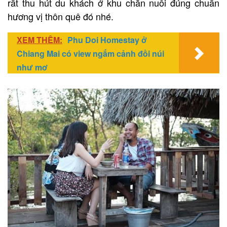
rất thu hút du khách ở khu chăn nuôi đúng chuẩn
hương vị thôn quê đó nhé.
XEM THÊM:
Phu Doi Homestay ở
Chiang Mai có view ngắm cảnh đồi núi
như mơ