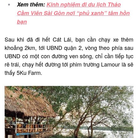
Xem thêm:
Kinh nghiệm đi du lịch Thảo
Cầm Viên Sài Gòn nơi “phủ xanh” tâm hồn
bạn
Sau khi đã đi hết Cát Lái, bạn cần chạy xe thêm
khoảng 2km, tới UBND quận 2, vòng theo phía sau
UBND có một con đường ven sông, chỉ cần tiếp tục
rẽ trái, chạy hết đường tới phim trường Lamour là sẽ
thấy 5Ku Farm.