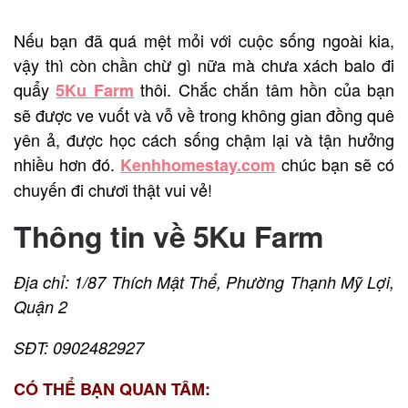
Nếu bạn đã quá mệt mỏi với cuộc sống ngoài kia,
vậy thì còn chần chừ gì nữa mà chưa xách balo đi
quẩy
thôi. Chắc chắn tâm hồn của bạn
5Ku Farm
sẽ được ve vuốt và vỗ về trong không gian đồng quê
yên ả, được học cách sống chậm lại và tận hưởng
nhiều hơn đó.
chúc bạn sẽ có
Kenhhomestay.com
chuyến đi chươi thật vui vẻ!
Thông tin về 5Ku Farm
Địa chỉ: 1/87 Thích Mật Thể, Phường Thạnh Mỹ Lợi,
Quận 2
SĐT: 0902482927
CÓ THỂ BẠN QUAN TÂM: