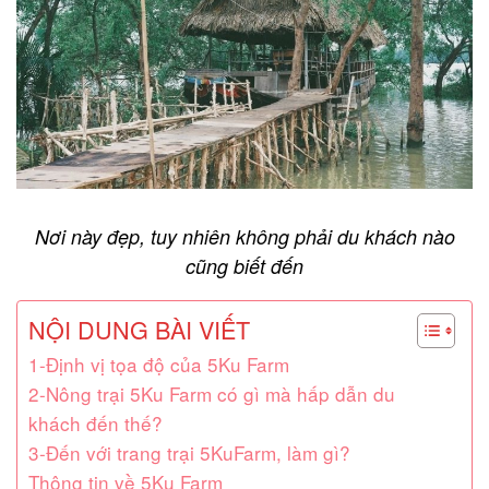
Nơi này đẹp, tuy nhiên không phải du khách nào
cũng biết đến
NỘI DUNG BÀI VIẾT
1-Định vị tọa độ của 5Ku Farm
2-Nông trại 5Ku Farm có gì mà hấp dẫn du
khách đến thế?
3-Đến với trang trại 5KuFarm, làm gì?
Thông tin về 5Ku Farm