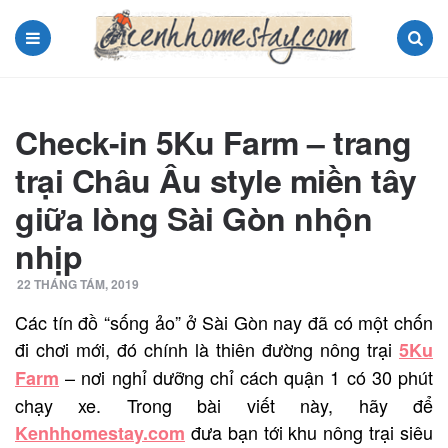
Menu
Search
Check-in 5Ku Farm – trang
trại Châu Âu style miền tây
giữa lòng Sài Gòn nhộn
nhịp
22 THÁNG TÁM, 2019
Các tín đồ “sống ảo” ở Sài Gòn nay đã có một chốn
đi chơi mới, đó chính là thiên đường nông trại
5Ku
– nơi nghỉ dưỡng chỉ cách quận 1 có 30 phút
Farm
chạy xe. Trong bài viết này, hãy để
đưa bạn tới khu nông trại siêu
Kenhhomestay.com