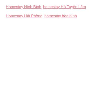
Homestay Ninh Bình
,
homestay Hồ Tuyền Lâm
Homestay Hải Phòng
,
homestay hòa bình