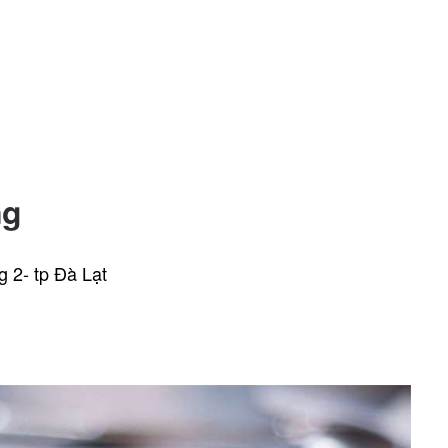
ng
 2- tp Đà Lạt