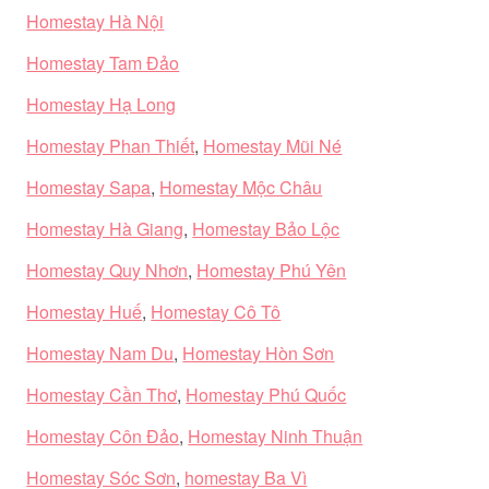
Homestay Hà Nội
Homestay Tam Đảo
Homestay Hạ Long
Homestay Phan Thiết
,
Homestay Mũi Né
Homestay Sapa
,
Homestay Mộc Châu
Homestay Hà Giang
,
Homestay Bảo Lộc
Homestay Quy Nhơn
,
Homestay Phú Yên
Homestay Huế
,
Homestay Cô Tô
Homestay Nam Du
,
Homestay Hòn Sơn
Homestay Cần Thơ
,
Homestay Phú Quốc
Homestay Côn Đảo
,
Homestay Ninh Thuận
Homestay Sóc Sơn
,
homestay Ba Vì