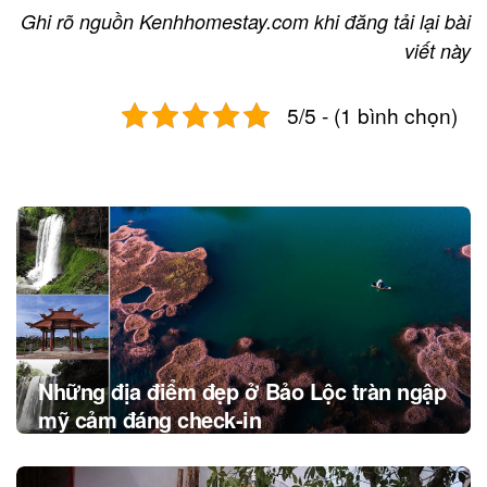
Ghi rõ nguồn Kenhhomestay.com khi đăng tải lại bài
viết này
5/5 - (1 bình chọn)
Post
navigation
Những địa điểm đẹp ở Bảo Lộc tràn ngập
mỹ cảm đáng check-in