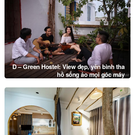
D – Green Hostel: View đẹp, yên bình tha
hồ sống ảo mọi góc máy