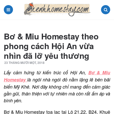
Menu
Search
Bơ & Miu Homestay theo
phong cách Hội An vừa
nhìn đã lỡ yêu thương
23 THÁNG MƯỜI MỘT, 2018
Lấy cảm hứng từ kiến ​​trúc cổ Hội An,
Bơ & Miu
Homestay
là ngôi nhà ngói đỏ nằm lặng lẽ bên bãi
biển Mỹ Khê. Nơi đây không chỉ mang đến cảm giác
gần gũi, thân thiện với tự nhiên mà còn rất ấm áp và
bình yên.
Bơ & Miu Homestay tọa lạc tại Lô 21,22, B24, Khuê