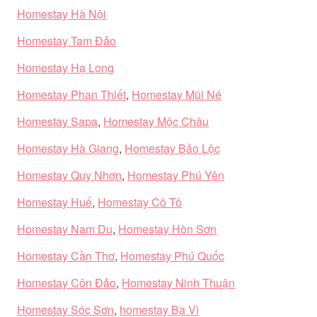
Homestay Hà Nội
Homestay Tam Đảo
Homestay Hạ Long
Homestay Phan Thiết
,
Homestay Mũi Né
Homestay Sapa
,
Homestay Mộc Châu
Homestay Hà Giang
,
Homestay Bảo Lộc
Homestay Quy Nhơn
,
Homestay Phú Yên
Homestay Huế
,
Homestay Cô Tô
Homestay Nam Du
,
Homestay Hòn Sơn
Homestay Cần Thơ
,
Homestay Phú Quốc
Homestay Côn Đảo
,
Homestay Ninh Thuận
Homestay Sóc Sơn
,
homestay Ba Vì