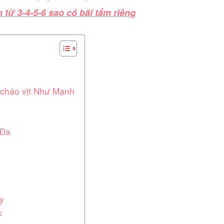
 từ 3-4-5-6 sao có bãi tắm riêng
– cháo vịt Như Mạnh
 Đa
y
c