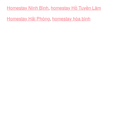
Homestay Ninh Bình
,
homestay Hồ Tuyền Lâm
Homestay Hải Phòng
,
homestay hòa bình