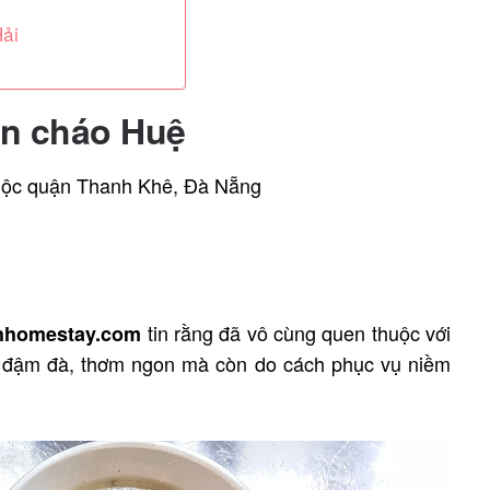
Hải
án cháo Huệ
huộc quận Thanh Khê, Đà Nẵng
tin rằng đã vô cùng quen thuộc với
hhomestay.com
ỳ đậm đà, thơm ngon mà còn do cách phục vụ niềm