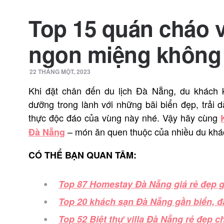
Top 15 quán cháo v
ngon miệng không 
22 THÁNG MỘT, 2023
Khi đặt chân đến du lịch Đà Nẵng, du khách 
dưỡng trong lành với những bãi biển đẹp, trả
thực độc đáo của vùng này nhé. Vậy hãy cùng
– món ăn quen thuộc của nhiều du khá
Đà Nẵng
CÓ THỂ BẠN QUAN TÂM:
Top 87 Homestay Đà Nẵng giá rẻ đẹp g
Top 20 khách sạn Đà Nẵng gần biển, đá
Top 52 Biệt thự villa Đà Nẵng rẻ đẹp 