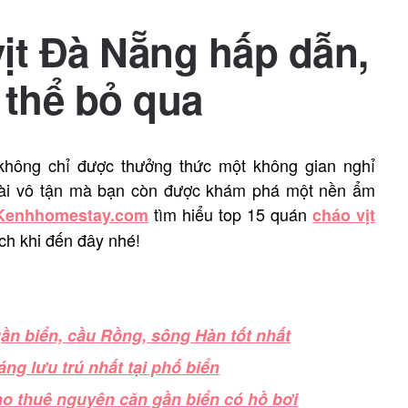
ịt Đà Nẵng hấp dẫn,
thể bỏ qua
không chỉ được thưởng thức một không gian nghỉ
i dài vô tận mà bạn còn được khám phá một nền ẩm
tìm hiểu top 15 quán
Kenhhomestay.com
cháo vịt
ch khi đến đây nhé!
ần biển, cầu Rồng, sông Hàn tốt nhất
ng lưu trú nhất tại phố biển
cho thuê nguyên căn gần biển có hồ bơi