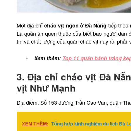
Một địa chỉ
tiếp theo
cháo vịt ngon ở Đà Nẵng
Là quán ăn quen thuộc của biết bao người dân 
tín và chất lượng của quán cháo vịt này rồi phải
Xem thêm:
Top 11 quán bánh tráng kẹp
3. Địa chỉ cháo vịt Đà N
vịt Như Mạnh
Địa điểm: Số 153 đường Trần Cao Vân, quận Th
XEM THÊM:
Tổng hợp kinh nghiệm du lịch Đà Lạ