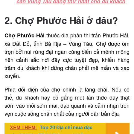
căn Vũng Tàu đáng thử nhất cho du khách
2. Chợ Phước Hải ở đâu?
thuộc địa phận thị trấn Phước Hải,
Chợ Phước Hải
xã Đất Đỏ, tỉnh Bà Rịa – Vũng Tàu. Chợ được ôm
trọn bởi núi rừng đại ngàn cùng biển cả mênh mông
nên cảnh sắc nơi đây cực tuyệt đẹp, khiến hàng
trăm du khách khi dừng chân phải mê mẩn và xao
xuyến.
Phía đối diện của chợ chính là làng chài. Nếu có
thể, du khách hãy cố gắng một lần thức dậy thật
sớm vào mỗi sớm mai, dạo quanh và cảm nhận trọn
vẹn cuộc sống chân chất của người dân bản địa
XEM THÊM:
Top 20 Địa chỉ mua đặc