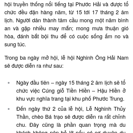
hội truyền thống nổi tiếng tại Phước Hải và được tổ
chức đều đặn hàng năm, từ 15 tới 17 tháng 2 âm
lịch. Người dân thành tâm cầu mong một năm bình
an và gặp nhiều may mắn; mong mưa thuận gió
hòa, đánh bắt bội thu để có cuộc sống ấm no và
sung túc.
Trong ba ngày mở hội, lễ hội Nghinh Ông Hải Nam
sẽ được diễn ra như sau:
Ngày đầu tiên – ngày 15 tháng 2 âm lịch sẽ tổ
chức việc Cúng giỗ Tiền Hiền – Hậu Hiền ở
khu vực nghĩa trang tại khu phố Phước Trung.
Đến ngày thứ 2 của lễ hội, Lễ Nghinh Thủy
Thần, chèo Bá trạo sẽ được diễn ra rất chỉnh
chu. Đây cũng là phần quan trọng mà du
khách không nên bỏ lỡ nếu có cơ duyên du