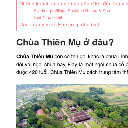
Những khách sạn nào bạn nên ở khi đến tham
Pilgrimage Village Boutique Resort & Spa
Hue Nino Hotel
Quà lưu niệm về Huế có gì đặc biệt
Chùa Thiên Mụ ở đâu?
còn có tên gọi khác là chùa Lin
Chùa Thiên Mụ
đối với ngôi chùa này. Đây là một ngôi chùa cổ c
được 420 tuổi. Chùa Thiên Mụ cách trung tâm t