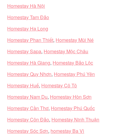
Homestay Hà Nội
Homestay Tam Đảo
Homestay Hạ Long
Homestay Phan Thiết
,
Homestay Mũi Né
Homestay Sapa
,
Homestay Mộc Châu
Homestay Hà Giang
,
Homestay Bảo Lộc
Homestay Quy Nhơn
,
Homestay Phú Yên
Homestay Huế
,
Homestay Cô Tô
Homestay Nam Du
,
Homestay Hòn Sơn
Homestay Cần Thơ
,
Homestay Phú Quốc
Homestay Côn Đảo
,
Homestay Ninh Thuận
Homestay Sóc Sơn
,
homestay Ba Vì