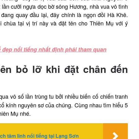
 lần cưỡi ngựa dọc bờ sông Hương, nhà vua vô tình
 đang quay đầu lại, đây chính là ngọn đồi Hà Khê.
chùa tại vị trí này và đặt tên cho Thiên Mụ với ý
ế đẹp nổi tiếng nhất định phải tham quan
ên bỏ lỡ khi đặt chân đến
 qua vô số lần trùng tu bởi nhiều biến cố chiến tranh
cổ kính nguyên sơ của chúng. Cùng nhau tìm hiểu 5
hiên Mụ nhé.
h tâm linh nổi tiếng tại Lạng Sơn