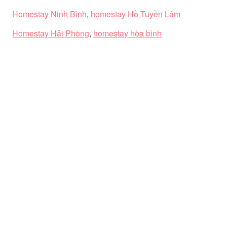
Homestay Ninh Bình
,
homestay Hồ Tuyền Lâm
Homestay Hải Phòng
,
homestay hòa bình