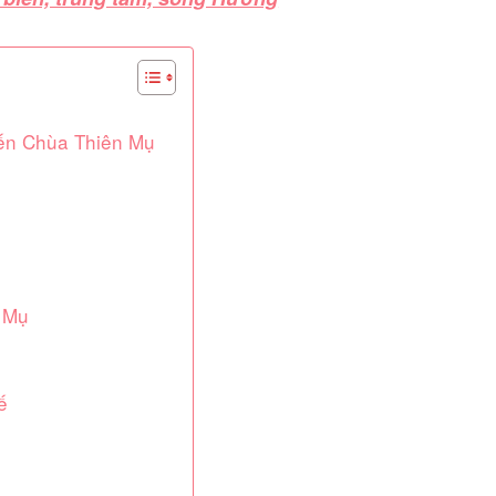
n Chùa Thiên Mụ
n Mụ
́