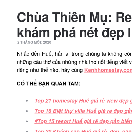
Chùa Thiên Mụ: R
khám phá nét đẹp l
2 THÁNG MỘT, 2020
Nhắc đến Huế, hẳn ai trong chúng ta không còn
những câu thơ của những nhà thơ nổi tiếng viết 
riêng như thế nào, hãy cùng
Kenhhomestay.co
CÓ THỂ BẠN QUAN TÂM:
Top 21 homestay Huế giá rẻ view đẹp 
Top 18 Biệt thự villa Huế giá rẻ đẹp gầ
#Top 15 resort Huế giá rẻ đẹp gần biển
Top 20 Khách sạn Huế giá rẻ, đẹp, gầ