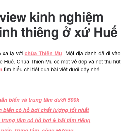
eview kinh nghiệm
inh thiêng ở xứ Huế
 xa lạ với
. Một địa danh đã đi vào
chùa Thiên Mụ
về Huế. Chùa Thiên Mụ có một vẻ đẹp và nét thu hút
tìm hiểu chi tiết qua bài viết dưới đây nhé.
m
gần biển và trung tâm dưới 500k
n biển có hồ bơi chất lượng tốt nhất
 trung tâm có hồ bơi & bãi tắm riêng
n biển, trung tâm, sông Hương