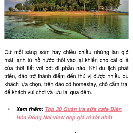
Cứ mỗi sáng sớm hay chiều chiều những làn gió
mát lạnh từ hồ nước thổi vào lại khiến cho cái oi ả
của thời tiết vơi bớt đi phần nào. Khi du lịch phát
triển, đảo trở thành điểm đến thú vị được nhiều du
khách lựa chọn, trên đảo có homestay, chỗ cắm trại
để khách vui chơi và lưu lại qua đêm.
Xem thêm:
Top 30 Quán trà sữa cafe Biên
Hòa Đồng Nai view đẹp giá rẻ tốt nhất