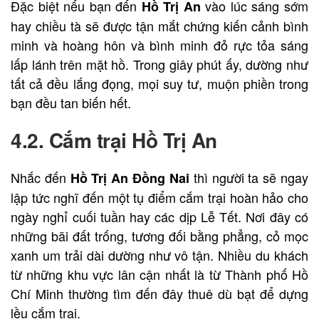
Đặc biệt nếu bạn đến
vào lúc sáng sớm
Hồ Trị An
hay chiều tà sẽ được tận mắt chứng kiến cảnh bình
minh và hoàng hôn và bình minh đỏ rực tỏa sáng
lấp lánh trên mặt hồ. Trong giây phút ấy, dường như
tất cả đều lắng đọng, mọi suy tư, muộn phiền trong
bạn đều tan biến hết.
4.2. Cắm trại Hồ Trị An
Nhắc đến
thì người ta sẽ ngay
Hồ Trị An Đồng Nai
lập tức nghĩ đến một tụ điểm cắm trại hoàn hảo cho
ngày nghỉ cuối tuần hay các dịp Lễ Tết. Nơi đây có
những bãi đất trống, tương đối bằng phẳng, cỏ mọc
xanh um trải dài dường như vô tận. Nhiều du khách
từ những khu vực lân cận nhất là từ Thành phố Hồ
Chí Minh thường tìm đến đây thuê dù bạt để dựng
lều cắm trại.