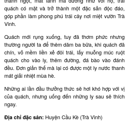
thanh ngọt, mát lành mà dường như với họ, trái
quách có mặt và trở thành một đặc sản độc đáo,
góp phần làm phong phú trái cây nơi miệt vườn Trà
Vinh.
Quách mới rụng xuống, tuy đã thơm phức nhưng
thường người ta để thêm dăm ba bữa, khi quách đã
chín, vỏ mềm liền xẻ đôi trái, lấy muỗng múc ruột
quách cho vào ly, thêm đường, đá bào vào đánh
đều. Đơn giản thế mà lại có được một ly nước thanh
mát giải nhiệt mùa hè.
Những ai lần đầu thưởng thức sẽ hơi khó hợp với vị
của quách, nhưng uống đến những ly sau sẽ thích
ngay.
Huyện Cầu Kè (Trà Vinh)
Địa chỉ đặc sản: