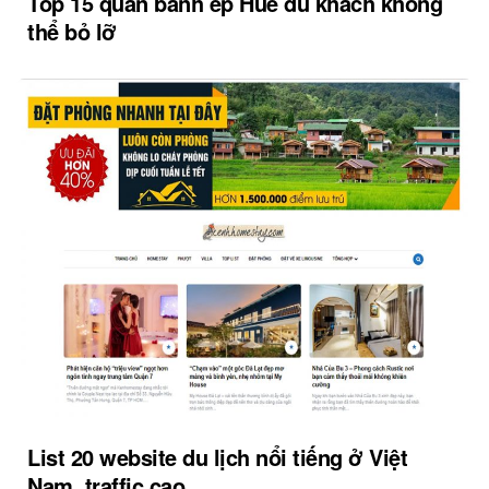
Top 15 quán bánh ép Huế du khách không
thể bỏ lỡ
List 20 website du lịch nổi tiếng ở Việt
Nam, traffic cao