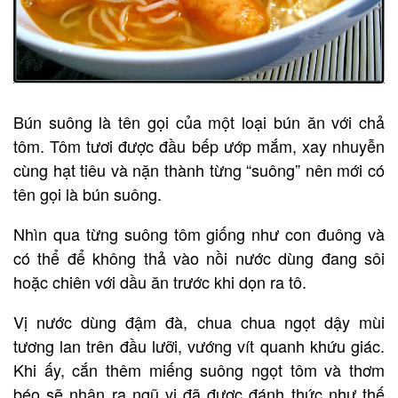
Bún suông là tên gọi của một loại bún ăn với chả
tôm. Tôm tươi được đầu bếp ướp mắm, xay nhuyễn
cùng hạt tiêu và nặn thành từng “suông” nên mới có
tên gọi là bún suông.
Nhìn qua từng suông tôm giống như con đuông và
có thể để không thả vào nồi nước dùng đang sôi
hoặc chiên với dầu ăn trước khi dọn ra tô.
Vị nước dùng đậm đà, chua chua ngọt dậy mùi
tương lan trên đầu lưỡi, vướng vít quanh khứu giác.
Khi ấy, cắn thêm miếng suông ngọt tôm và thơm
béo sẽ nhận ra ngũ vị đã được đánh thức như thế