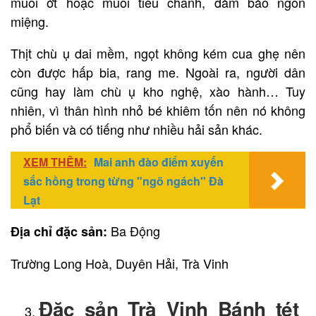
muối ớt hoặc muối tiêu chanh, đảm bảo ngon
miệng.
Thịt chù ụ dai mềm, ngọt không kém cua ghẹ nên
còn được hấp bia, rang me. Ngoài ra, người dân
cũng hay làm chù ụ kho nghệ, xào hành… Tuy
nhiên, vì thân hình nhỏ bé khiêm tốn nên nó không
phổ biến và có tiếng như nhiều hải sản khác.
XEM THÊM:
Mai anh đào điểm xuyến
sắc hồng trong từng "ngõ ngách" Đà
Lạt
Ba Động
Địa chỉ đặc sản:
Trường Long Hoà, Duyên Hải, Trà Vinh
Đặc sản Trà Vinh Bánh tét