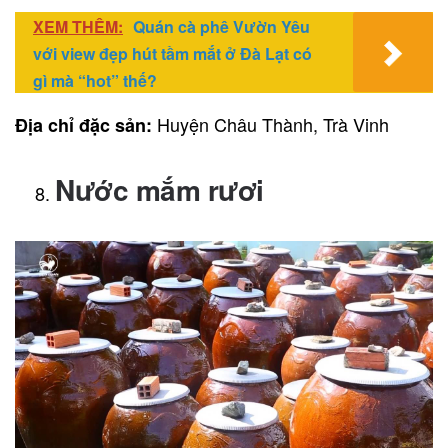
XEM THÊM:
Quán cà phê Vườn Yêu
với view đẹp hút tầm mắt ở Đà Lạt có
gì mà “hot” thế?
Huyện Châu Thành, Trà Vinh
Địa chỉ đặc sản:
Nước mắm rươi