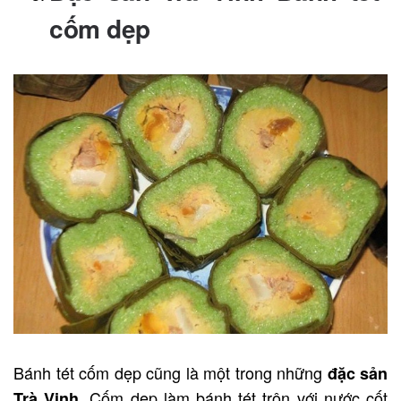
cốm dẹp
Bánh tét cốm dẹp cũng là một trong những
đặc sản
. Cốm dẹp làm bánh tét trộn với nước cốt
Trà Vinh