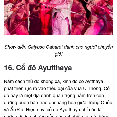
Show diễn Calypso Cabaret dành cho người chuyển
giới
16. Cố đô Ayutthaya
Nằm cách thủ đô không xa, kinh đô cổ Aytthaya
phát triển rực rỡ vào triều đại của vua U Thong. Cố
đô này là một địa danh quan trọng nằm trên con
đường buôn bán trao đổi hàng hóa giữa Trung Quốc
và Ấn Độ. Hiện nay, cố đô Ayutthaya chỉ còn là
những di tích nhưng vẫn gây rất nhiều tò mò, hứng