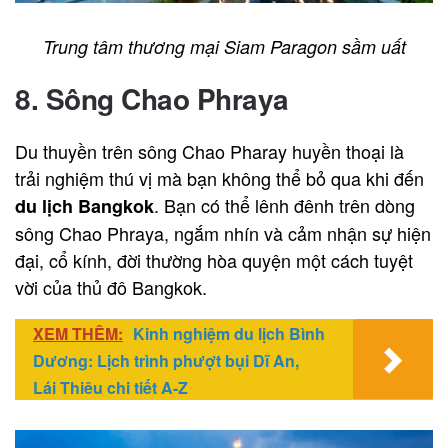
Trung tâm thương mại Siam Paragon sầm uất
8. Sông Chao Phraya
Du thuyền trên sông Chao Pharay huyền thoại là
trải nghiệm thú vị mà bạn không thể bỏ qua khi đến
. Bạn có thể lênh đênh trên dòng
du lịch Bangkok
sông Chao Phraya, ngắm nhín và cảm nhận sự hiện
đại, cổ kính, đời thường hòa quyện một cách tuyệt
vời của thủ đô Bangkok.
XEM THÊM:
Kinh nghiệm du lịch Bình
Dương: Lịch trình phượt bụi Dĩ An,
Lái Thiêu chi tiết A-Z