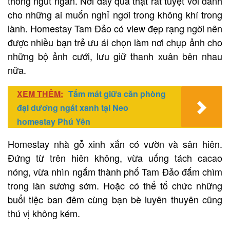
thông ngút ngàn. Nơi đây quả thật rất tuyệt vời dành
cho những ai muốn nghỉ ngơi trong không khí trong
lành. Homestay Tam Đảo có view đẹp rạng ngời nên
được nhiều bạn trẻ ưu ái chọn làm nơi chụp ảnh cho
những bộ ảnh cưới, lưu giữ thanh xuân bên nhau
nữa.
XEM THÊM:
Tắm mát giữa căn phòng
đại dương ngát xanh tại Neo
homestay Phú Yên
Homestay nhà gỗ xinh xắn có vườn và sân hiên.
Đứng từ trên hiên không, vừa uống tách cacao
nóng, vừa nhìn ngắm thành phố Tam Đảo đắm chìm
trong làn sương sớm. Hoặc có thể tổ chức những
buổi tiệc ban đêm cùng bạn bè luyên thuyên cũng
thú vị không kém.