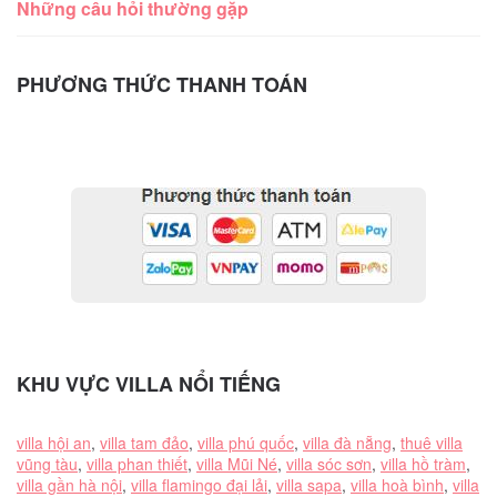
Những câu hỏi thường gặp
PHƯƠNG THỨC THANH TOÁN
KHU VỰC VILLA NỔI TIẾNG
villa hội an
,
villa tam đảo
,
villa phú quốc
,
villa đà nẵng
,
thuê villa
vũng tàu
,
villa phan thiết
,
villa Mũi Né
,
villa sóc sơn
,
villa hồ tràm
,
villa gần hà nội
,
villa flamingo đại lải
,
villa sapa
,
villa hoà bình
,
villa