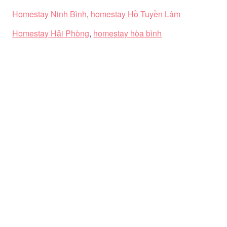
Homestay Ninh Bình
,
homestay Hồ Tuyền Lâm
Homestay Hải Phòng
,
homestay hòa bình