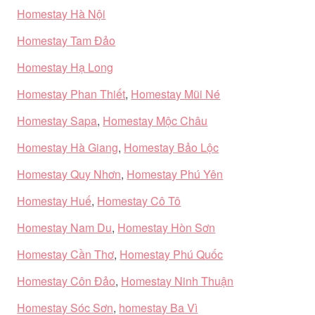
Homestay Hà Nội
Homestay Tam Đảo
Homestay Hạ Long
Homestay Phan Thiết
,
Homestay Mũi Né
Homestay Sapa
,
Homestay Mộc Châu
Homestay Hà Giang
,
Homestay Bảo Lộc
Homestay Quy Nhơn
,
Homestay Phú Yên
Homestay Huế
,
Homestay Cô Tô
Homestay Nam Du
,
Homestay Hòn Sơn
Homestay Cần Thơ
,
Homestay Phú Quốc
Homestay Côn Đảo
,
Homestay Ninh Thuận
Homestay Sóc Sơn
,
homestay Ba Vì