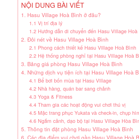
NỘI DUNG BÀI VIẾT
1. Hasu Village Hoà Bình ở đâu?
1.1 Vị trí địa lý
1.2 Hướng dẫn di chuyển đến Hasu Village Hoà
2. Đôi nét về Hasu Village Hoà Bình
2.1 Phong cách thiết kế Hasu Village Hoà Bình
2.2 Hệ thống phòng nghỉ tại Hasu Village Hoà B
3. Bảng giá phòng Hasu Village Hoà Bình
4. Những dịch vụ tiện ích tại Hasu Village Hoà 
4.1 Bể bơi bốn mùa tại Hasu Village
4.2 Nhà hàng, quán bar sang chảnh
4.3 Yoga & Fitness
4.4 Tham gia các hoạt động vui chơi thú vị
4.5 Mặc trang phục Yukata và check-in, chụp hì
4.6 Ngắm cảnh, dạo bộ tại Hasu Village Hòa Bì
5. Thông tin đặt phòng Hasu Village Hoà Bình
6. Các địa điểm vui chơi gần Hasu Village Hoà 