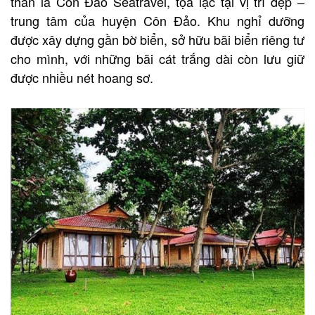
thân là Côn Đảo Seatravel, tọa lạc tại vị trí đẹp –
trung tâm của huyện Côn Đảo.
Khu nghỉ dưỡng
được xây dựng gần bờ biển, sở hữu bãi biển riêng tư
cho mình, với những bãi cát trắng dài còn lưu giữ
được nhiều nét hoang sơ.