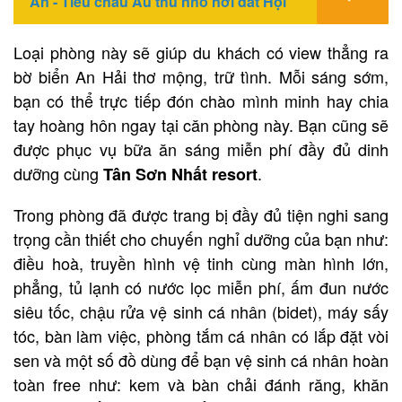
An - Tiểu châu Âu thu nhỏ nơi đất Hội
Loại phòng này sẽ giúp du khách có view thẳng ra
bờ biển An Hải thơ mộng, trữ tình. Mỗi sáng sớm,
bạn có thể trực tiếp đón chào mình minh hay chia
tay hoàng hôn ngay tại căn phòng này. Bạn cũng sẽ
được phục vụ bữa ăn sáng miễn phí đầy đủ dinh
dưỡng cùng
.
Tân Sơn Nhất resort
Trong phòng
đã được trang bị đầy đủ tiện nghi sang
trọng cần thiết cho chuyến nghỉ dưỡng của bạn như:
điều hoà, truyền hình vệ tinh cùng màn hình lớn,
phẳng, tủ lạnh có nước lọc miễn phí, ấm đun nước
siêu tốc, chậu rửa vệ sinh cá nhân (bidet), máy sấy
tóc, bàn làm việc, phòng tắm cá nhân có lắp đặt vòi
sen và một số đồ dùng để bạn vệ sinh cá nhân hoàn
toàn free như: kem và bàn chải đánh răng, khăn