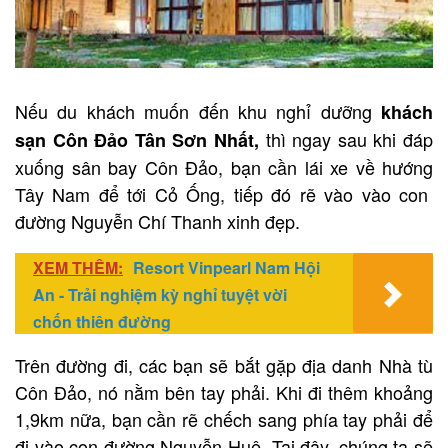
Nếu du khách muốn đến khu nghỉ dưỡng
khách
thì ngay sau khi đáp
sạn
Côn Đảo Tân Sơn Nhất
,
xuống sân bay Côn Đảo, bạn cần lái xe về hướng
Tây Nam để
tới Cỏ Ống, tiếp đó rẽ vào vào con
đường Nguyễn Chí Thanh xinh đẹp.
XEM THÊM:
Resort Vinpearl Nam Hội
An - Trải nghiệm kỳ nghỉ tuyệt vời
chốn thiên đường
Trên đường đi,
các bạn sẽ bắt gặp địa danh Nhà tù
Côn Đảo, nó nằm bên tay phải. Khi đi thêm khoảng
1,9km nữa, bạn cần rẽ chếch sang phía tay phải để
đi vào con đường Nguyễn Huệ. Tại đây, chúng ta sẽ