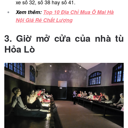
xe số 32, số 38 hay số 41.
Xem thêm:
Top 10 Địa Chỉ Mua Ô Mai Hà
Nội Giá Rẻ Chất Lượng
3. Giờ mở cửa của nhà tù
Hỏa Lò