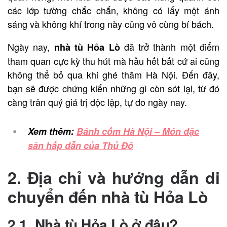
các lớp tường chắc chắn, không có lấy một ánh
sáng và không khí trong này cũng vô cùng bí bách.
Ngày nay,
đã trở thành một điểm
nhà tù Hỏa Lò
tham quan cực kỳ thu hút mà hầu hết bất cứ ai cũng
không thể bỏ qua khi ghé thăm Hà Nội. Đến đây,
bạn sẽ được chứng kiến những gì còn sót lại, từ đó
càng trân quý giá trị độc lập, tự do ngày nay.
Xem thêm:
Bánh cốm Hà Nội – Món đặc
sản hấp dẫn của Thủ Đô
2. Địa chỉ và hướng dẫn di
chuyển đến nhà tù Hỏa Lò
2.1. Nhà tù Hỏa Lò ở đâu?