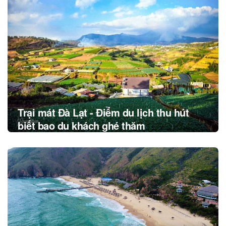
navigation
Trại mát Đà Lạt - Điểm du lịch thu hút
biết bao du khách ghé thăm