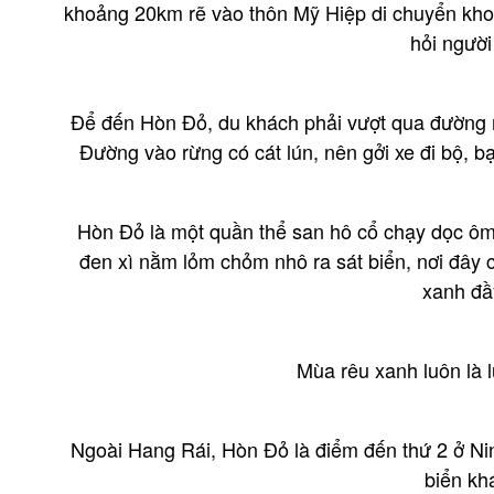
khoảng 20km rẽ vào thôn Mỹ Hiệp di chuyển kho
hỏi người
Để đến Hòn Đỏ, du khách phải vượt qua đường 
Đường vào rừng có cát lún, nên gởi xe đi bộ, b
Hòn Đỏ là một quần thể san hô cổ chạy dọc ôm
đen xì nằm lỏm chỏm nhô ra sát biển, nơi đây 
xanh đầ
Mùa rêu xanh luôn là
Ngoài Hang Rái, Hòn Đỏ là điểm đến thứ 2 ở Ni
biển kh