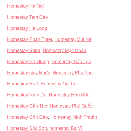
Homestay Hà Nội
Homestay Tam Đảo
Homestay Hạ Long
Homestay Phan Thiết
,
Homestay Mũi Né
Homestay Sapa
,
Homestay Mộc Châu
Homestay Hà Giang
,
Homestay Bảo Lộc
Homestay Quy Nhơn
,
Homestay Phú Yên
Homestay Huế
,
Homestay Cô Tô
Homestay Nam Du
,
Homestay Hòn Sơn
Homestay Cần Thơ
,
Homestay Phú Quốc
Homestay Côn Đảo
,
Homestay Ninh Thuận
Homestay Sóc Sơn
,
homestay Ba Vì