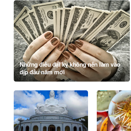
Post
navigation
Những điều đại kỵ không nên làm vào
dịp đầu năm mới