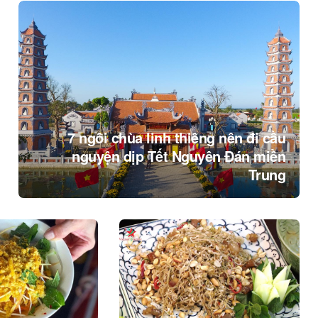
7 ngôi chùa linh thiêng nên đi cầu
nguyện dịp Tết Nguyên Đán miền
Trung