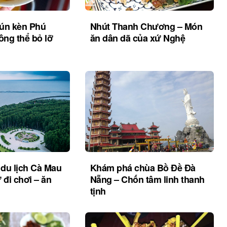
bún kèn Phú
Nhút Thanh Chương – Món
ng thể bỏ lỡ
ăn dân dã của xứ Nghệ
du lịch Cà Mau
Khám phá chùa Bồ Đề Đà
ừ đi chơi – ăn
Nẵng – Chốn tâm linh thanh
tịnh