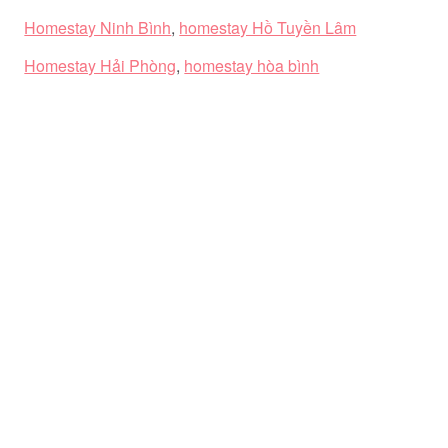
Homestay Ninh Bình
,
homestay Hồ Tuyền Lâm
Homestay Hải Phòng
,
homestay hòa bình