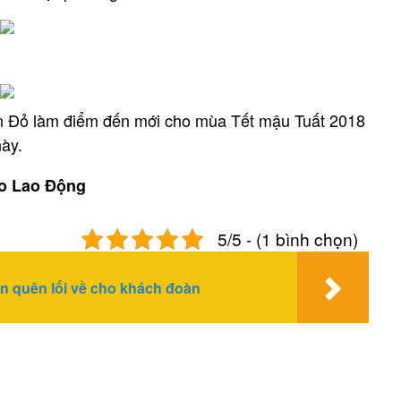
n Đỏ làm điểm đến mới cho mùa Tết mậu Tuất 2018
này.
o Lao Động
5/5 - (1 bình chọn)
n quên lối về cho khách đoàn