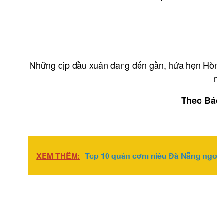
Những dịp đầu xuân đang đến gần, hứa hẹn Hò
Theo Bá
XEM THÊM:
Top 10 quán cơm niêu Đà Nẵng ngo