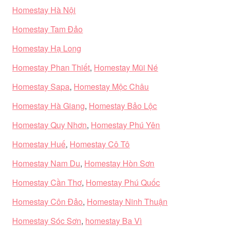
Homestay Hà Nội
Homestay Tam Đảo
Homestay Hạ Long
Homestay Phan Thiết
,
Homestay Mũi Né
Homestay Sapa
,
Homestay Mộc Châu
Homestay Hà Giang
,
Homestay Bảo Lộc
Homestay Quy Nhơn
,
Homestay Phú Yên
Homestay Huế
,
Homestay Cô Tô
Homestay Nam Du
,
Homestay Hòn Sơn
Homestay Cần Thơ
,
Homestay Phú Quốc
Homestay Côn Đảo
,
Homestay Ninh Thuận
Homestay Sóc Sơn
,
homestay Ba Vì