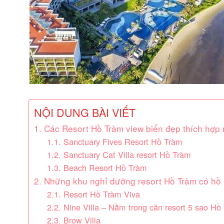
NỘI DUNG BÀI VIẾT
1. Các Resort Hồ Tràm view biển đẹp thích hợp
1.1. Sanctuary Fives Resort Hồ Tràm
1.2. Sanctuary Cat Villa resort Hồ Tràm
1.3. Beach Resort Hồ Tràm
2. Những khu nghỉ dưỡng resort Hồ Tràm có hồ 
2.1. Resort Hồ Tràm Viva
2.2. Nine Villa – Nằm trong căn resort 5 sao Hồ
2.3. Brow Villa