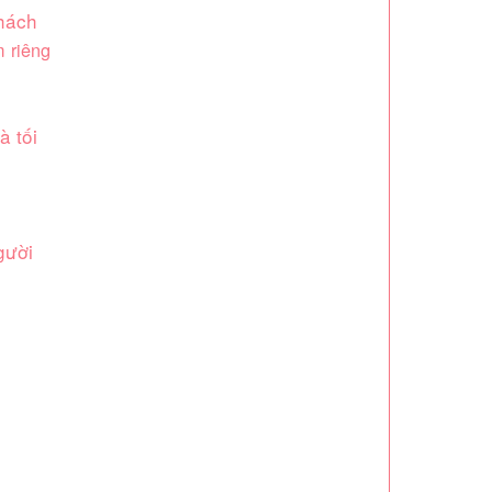
khách
m riêng
à tối
gười