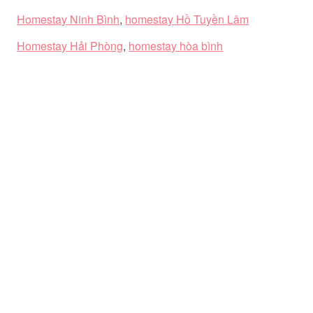
Homestay Ninh Bình
,
homestay Hồ Tuyền Lâm
Homestay Hải Phòng
,
homestay hòa bình