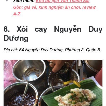
Xem thêm:
Khu du lịch Văn Thánh Sài
Gòn: giá vé, kinh nghiệm ăn chơi, review
A-Z
8. Xôi cay Nguyễn Duy
Dương
Địa chỉ: 64 Nguyễn Duy Dương, Phường 8, Quận 5.