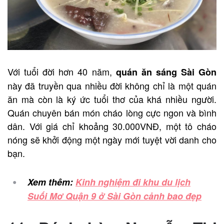
Với tuổi đời hơn 40 năm,
quán ăn sáng Sài Gòn
này đã truyền qua nhiều đời không chỉ là một quán
ăn mà còn là ký ức tuổi thơ của khá nhiều người.
Quán chuyên bán món cháo lòng cực ngon và bình
dân. Với giá chỉ khoảng 30.000VNĐ, một tô cháo
nóng sẽ khởi động một ngày mới tuyệt vời danh cho
bạn.
Xem thêm:
Kinh nghiệm đi khu du lịch
Suối Mơ Quận 9 ở Sài Gòn cảnh bao đẹp