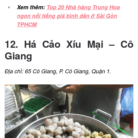
Xem thêm:
Top 20 Nhà hàng Trung Hoa
ngon nổi tiếng giá bình dân ở Sài Gòn
TPHCM
12. Há Cảo Xíu Mại – Cô
Giang
Địa chỉ: 65 Cô Giang, P. Cô Giang, Quận 1.