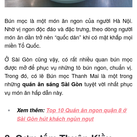
Bún mọc là một món ăn ngon của người Hà Nội.
Nhờ vị ngon độc đáo và đặc trưng, theo dòng người
món ăn dần trở nên “quốc dân” khi có mặt khắp mọi
miền Tổ Quốc.
Ở Sài Gòn cũng vậy, có rất nhiều quan bún mọc
được mở để phục vụ những tô bún ngon, chuẩn vị.
Trong đó, có lẽ Bún mọc Thanh Mai là một trong
những
tuyệt vời nhất phục
quán ăn sáng Sài Gòn
vụ món ăn hấp dẫn này.
Xem thêm:
Top 10 Quán ăn ngon quận 8 ở
Sài Gòn hút khách ngùn ngụt