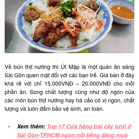
Về bún thịt nướng thì Út Mập là một quán ăn sáng
Sài Gòn quen mặt đối với các bạn trẻ. Giá bán ở đây
khá rẻ với chỉ 15.000VNĐ – 20.000VNĐ cho mỗi
phần ăn. Song chất lượng cũng như độ ngón của
các món bún thịt nướng hay há cảo có vị ngon, chất
lượng và luôn đảm bảo vệ sinh, an toàn.
Xem thêm:
Top 17 Cửa hàng trái cây tươi ở
Sài Gòn-TPHCM ngon nổi tiếng đáng mua