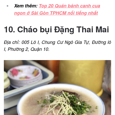
Xem thêm:
Top 20 Quán bánh canh cua
ngon ở Sài Gòn TPHCM nổi tiếng nhất
10. Cháo bụi Đặng Thai Mai
Địa chỉ: 005 Lô I, Chung Cư Ngô Gia Tự, Đường lô
I, Phường 2, Quận 10.